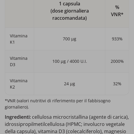
1 capsula
%
(dose giornaliera
VNR*
raccomandata)
Vitamina
700 μg
933%
K1
Vitamina
100 μg / 4000 U.I.
2000%
D3
Vitamina
24 µg
32%
K2
*VNR (valori nutritivi di riferimento per il fabbisogno
giornaliero).
Ingredienti:
cellulosa microcristallina (agente di carica),
idrossipropilmetilcellulosa (HPMC; involucro vegetale
della capsula), vitamina D3 (colecalciferolo), magnesio