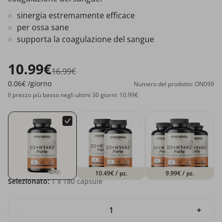
sinergia estremamente efficace
per ossa sane
supporta la coagulazione del sangue
10.99€
16.99€
0.06€
/giorno
Numero del prodotto: ON099
Il prezzo più basso negli ultimi 30 giorni: 10.99€
10.49€
/ pz.
9.99€
/ pz.
Selezionato:
1
x 180 capsule
-
+