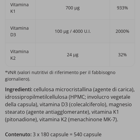
Vitamina
700 μg
933%
K1
Vitamina
100 μg / 4000 U.I.
2000%
D3
Vitamina
24 µg
32%
K2
*VNR (valori nutritivi di riferimento per il fabbisogno
giornaliero).
Ingredienti:
cellulosa microcristallina (agente di carica),
idrossipropilmetilcellulosa (HPMC; involucro vegetale
della capsula), vitamina D3 (colecalciferolo), magnesio
stearato (agente antiagglomerante), vitamina K1
(pitonadione), vitamina K2 (menachinone MK-7).
Contenuto:
3 x 180 capsule = 540 capsule