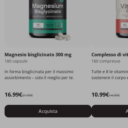
Magnesio bisglicinato 300 mg
Complesso di v
180 capsule
180 compresse
In forma bisglicinata per il massimo
Tutte e 8 le vitami
assorbimento – solo il meglio per te.
sostenere il corpo 
16.99€
10.99€
21.99€
14.99€
Acquista
A