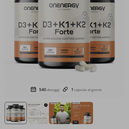
540
1
dosaggi
capsula al giorno