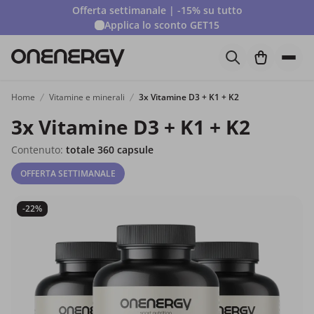
Offerta settimanale | -15% su tutto
Applica lo sconto
GET15
Home
Vitamine e minerali
3x Vitamine D3 + K1 + K2
3x Vitamine D3 + K1 + K2
Contenuto:
totale 360 capsule
OFFERTA SETTIMANALE
-22%