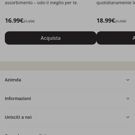
assorbimento – solo il meglio per te.
quotidianamente le
16.99€
18.99€
21.99€
21.99€
Acquista
A
Azienda
Informazioni
Unisciti a noi