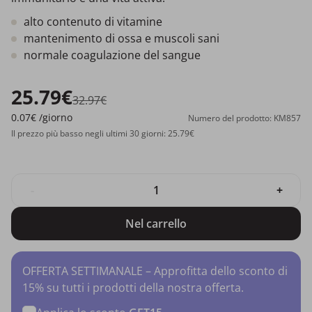
alto contenuto di vitamine
mantenimento di ossa e muscoli sani
normale coagulazione del sangue
25.79€
32.97€
0.07€
/giorno
Numero del prodotto: KM857
Il prezzo più basso negli ultimi 30 giorni: 25.79€
-
+
Nel carrello
OFFERTA SETTIMANALE – Approfitta dello sconto di
15% su tutti i prodotti della nostra offerta.