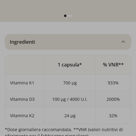
Ingredienti
1 capsula*
% VNR**
Vitamina K1
700 µg
933%
Vitamina D3
100 µg / 4000 U.I.
2000%
Vitamina K2
24 µg
32%
*Dose giornaliera raccomandata. **VNR (valori nutritivi di
riferimento per il fabbisogno giornaliero).