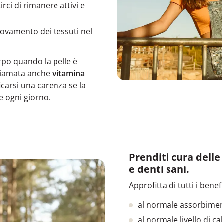
irci di rimanere attivi e
novamento dei tessuti nel
rpo quando la pelle è
chiamata anche
vitamina
icarsi una carenza se la
e ogni giorno.
Prenditi cura dell
e denti sani.
Approfitta di tutti i bene
al normale assorbiment
al normale livello di ca