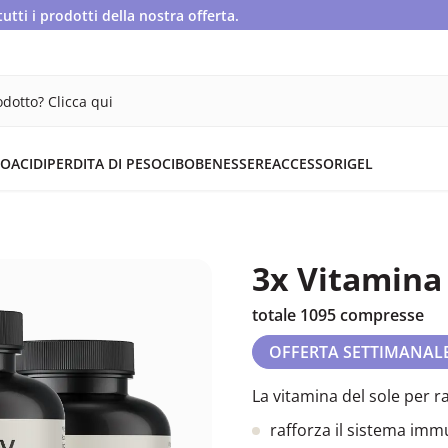
ti i prodotti della nostra offerta.
dotto? Clicca qui
OACIDI
PERDITA DI PESO
CIBO
BENESSERE
ACCESSORI
GEL
3x Vitamina
totale 1095 compresse
OFFERTA SETTIMANAL
La vitamina del sole per ra
rafforza il sistema imm