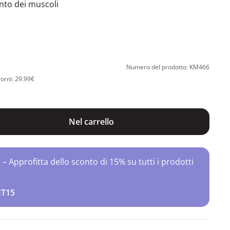
nto dei muscoli
Numero del prodotto: KM466
iorni: 29.99€
Nel carrello
Approfitta dello sconto di 15% su tutti i prodotti
ET15