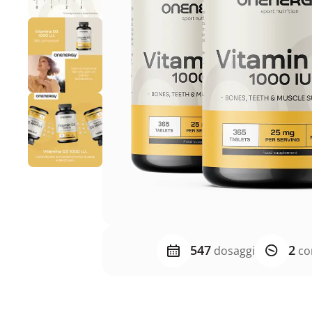
547
2
dosaggi
co