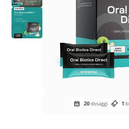
20
1
dosaggi
bu