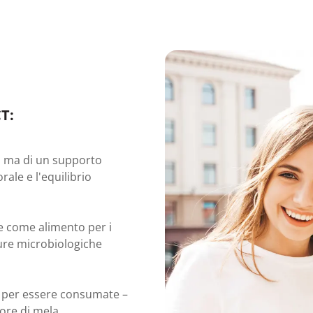
CT:
o, ma di un supporto
le e l'equilibrio
ve come alimento per i
ture microbiologiche
a per essere consumate –
ore di mela.