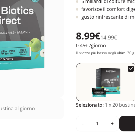
5 miliardi di colture mi
favorisce il comfort dige
gusto rinfrescante di m
8.99€
14.99€
0.45€
/giorno
Il prezzo più basso negli ultimi 30 g
Selezionato:
1
x 20 bustin
stina al giorno
-
+