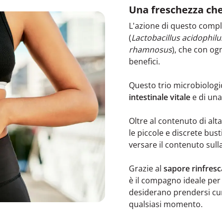
Una freschezza che
L'azione di questo comp
(
Lactobacillus acidophil
rhamnosus
), che con og
benefici.
Questo trio microbiologi
intestinale vitale
e di una
Oltre al contenuto di alt
le piccole e discrete bu
versare il contenuto sull
Grazie al
sapore rinfresc
è il compagno ideale pe
desiderano prendersi cur
qualsiasi momento.