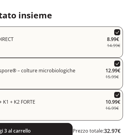
tato insieme
DIRECT
8.99€
14.99€
spore® – colture microbiologiche
12.99€
15.99€
+ K1 + K2 FORTE
10.99€
16.99€
32.97€
i 3 al carrello
Prezzo totale: