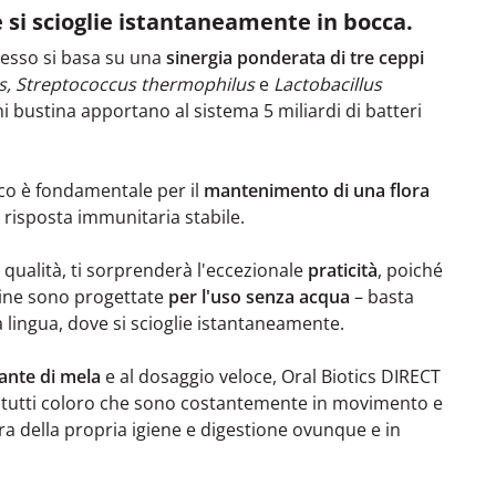
 si scioglie istantaneamente in bocca.
lesso si basa su una
sinergia ponderata di tre ceppi
us, Streptococcus thermophilus
e
Lactobacillus
ni bustina apportano al sistema 5 miliardi di batteri
co è fondamentale per il
mantenimento di una flora
 risposta immunitaria stabile.
a qualità, ti sorprenderà l'eccezionale
praticità
, poiché
stine sono progettate
per l'uso senza acqua
– basta
a lingua, dove si scioglie istantaneamente.
ante di mela
e al dosaggio veloce, Oral Biotics DIRECT
r tutti coloro che sono costantemente in movimento e
a della propria igiene e digestione ovunque e in