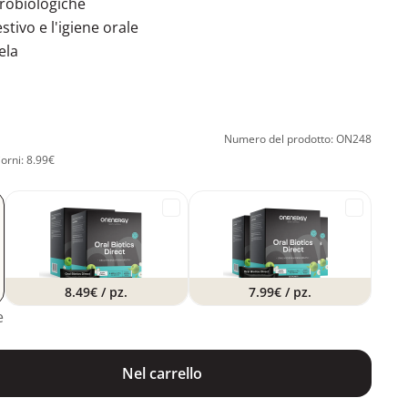
crobiologiche
stivo e l'igiene orale
ela
Numero del prodotto: ON248
iorni: 8.99€
8.49€
/ pz.
7.99€
/ pz.
e
Nel carrello