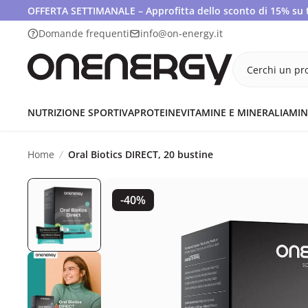
OFFERTA SETTIMANALE – Approfitta dello sconto di 15% su tut
Domande frequenti
info@on-energy.it
Cerchi un pro
NUTRIZIONE SPORTIVA
PROTEINE
VITAMINE E MINERALI
AMIN
Home
Oral Biotics DIRECT, 20 bustine
-40%