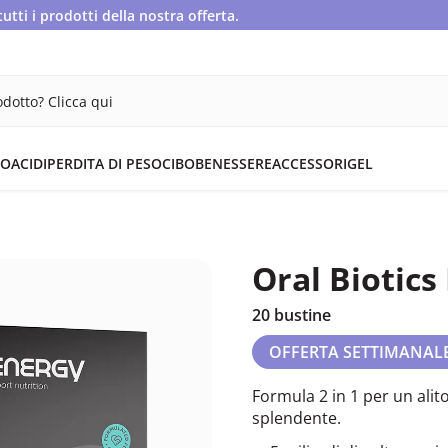
ti i prodotti della nostra offerta.
dotto? Clicca qui
OACIDI
PERDITA DI PESO
CIBO
BENESSERE
ACCESSORI
GEL
Oral Biotics
20 bustine
OFFERTA SETTIMANAL
Formula 2 in 1 per un alit
splendente.