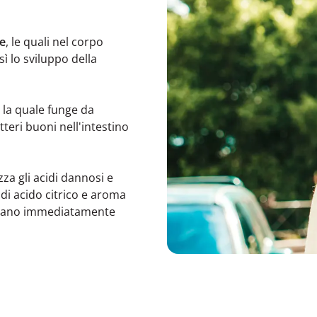
he
, le quali nel corpo
ì lo sviluppo della
, la quale funge da
teri buoni nell'intestino
izza gli acidi dannosi e
di acido citrico e aroma
o siano immediatamente