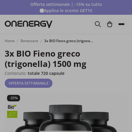
Offerta settimanale | -15% su tutto
Applica lo sconto
GET15
Home
Benessere
3x BIO Fieno greco (trigonella) 1500 mg
3x BIO Fieno greco
(trigonella) 1500 mg
Contenuto:
totale 720 capsule
OFFERTA SETTIMANALE
-35%