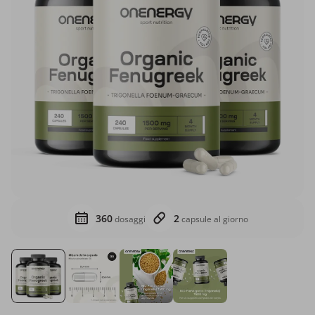
360
2
dosaggi
capsule al giorno