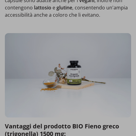
capsule sono adatte anche per i
vegani
, inoltre non
contengono
lattosio
e
glutine
, consentendo un'ampia
accessibilità anche a coloro che li evitano.
Vantaggi del prodotto BIO Fieno greco
(trigonella) 1500 mg: