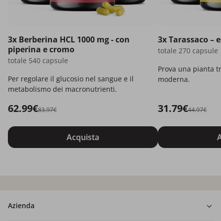
3x Berberina HCL 1000 mg - con
3x Tarassaco – e
piperina e cromo
totale 270 capsule
totale 540 capsule
Prova una pianta t
Per regolare il glucosio nel sangue e il
moderna.
metabolismo dei macronutrienti.
62.99€
31.79€
83.97€
44.97€
Acquista
A
Azienda