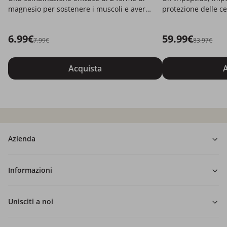
magnesio per sostenere i muscoli e avere
protezione delle ce
più energia.
6.99€
59.99€
7.99€
83.97€
Acquista
A
Azienda
Informazioni
Unisciti a noi