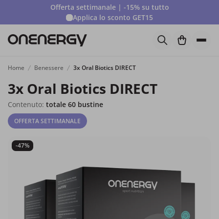
Offerta settimanale | -15% su tutto
Applica lo sconto
GET15
Home
Benessere
3x Oral Biotics DIRECT
3x Oral Biotics DIRECT
Contenuto:
totale 60 bustine
OFFERTA SETTIMANALE
-47%