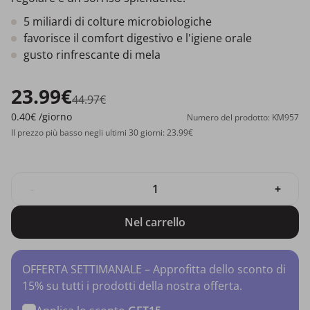
5 miliardi di colture microbiologiche
favorisce il comfort digestivo e l'igiene orale
gusto rinfrescante di mela
23.99€
44.97€
0.40€
/giorno
Numero del prodotto: KM957
Il prezzo più basso negli ultimi 30 giorni: 23.99€
-
+
Nel carrello
OFFERTA SETTIMANALE – Approfitta dello sconto di
15% su tutti i prodotti della nostra offerta.