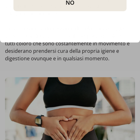
NO
versare il contenuto sulla lingua, dove si
scioglie istantaneamente.
Grazie al
sapore rinfrescante di mela
e al dosaggio
veloce, Oral Biotics DIRECT è il compagno ideale per
tutti coloro che sono costantemente in movimento e
desiderano prendersi cura della propria igiene e
digestione ovunque e in qualsiasi momento.