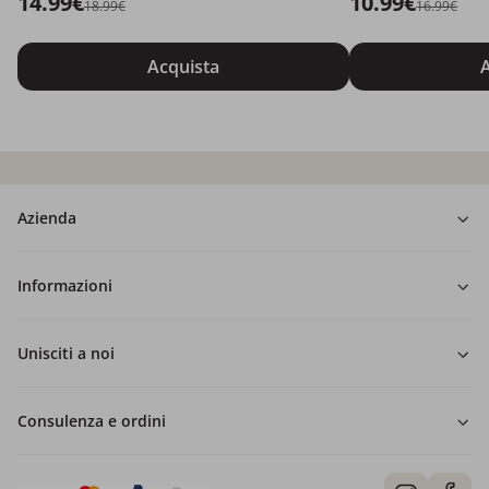
14.99€
10.99€
18.99€
16.99€
Acquista
A
Azienda
Informazioni
Unisciti a noi
Consulenza e ordini