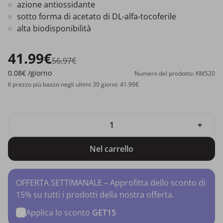
azione antiossidante
sotto forma di acetato di DL-alfa-tocoferile
alta biodisponibilità
41.99€
56.97€
0.08€
/giorno
Numero del prodotto: KM520
Il prezzo più basso negli ultimi 30 giorni: 41.99€
-
+
Nel carrello
OFFERTA SETTIMANALE – Approfitta dello sconto di
15% su tutti i prodotti della nostra offerta.
Applica lo sconto
GET15