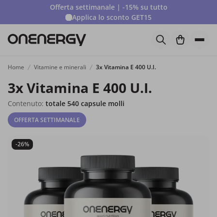
Offerta settimanale | -15% su tutto
Applica lo sconto
GET15
Home
Vitamine e minerali
3x Vitamina E 400 U.I.
3x Vitamina E 400 U.I.
Contenuto:
totale 540 capsule molli
OFFERTA SETTIMANALE
-26%