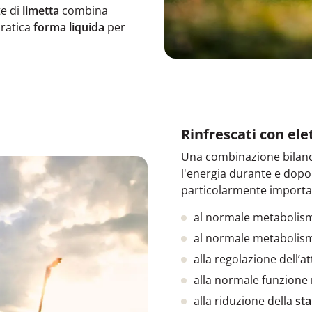
te di
limetta
combina
ratica
forma liquida
per
Rinfrescati con ele
Una combinazione bilanc
l'energia durante e dopo l
particolarmente importan
al normale metaboli
al normale metabolis
alla regolazione dell’at
alla normale funzione
alla riduzione della
st