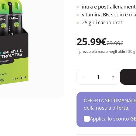
intra e post-allenamen
vitamina B6, sodio e m
25 g di carboidrati
25.99€
29.99€
Il prezzo più basso negli ultimi 30 g
-
+
OFFERTA SETTIMANALE – 
della nostra offerta.
Applica lo sconto
G