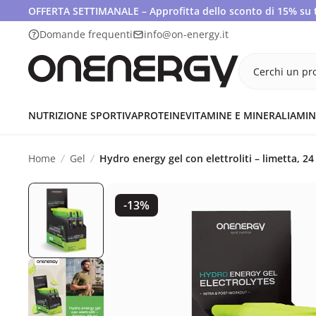
OFFERTA SETTIMANALE – Approfitta dello sconto di 15% su tut
Domande frequenti
info@on-energy.it
Cerchi un pro
NUTRIZIONE SPORTIVA
PROTEINE
VITAMINE E MINERALI
AMIN
Home
Gel
Hydro energy gel con elettroliti – limetta, 24
-13%