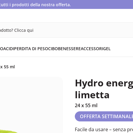
ti i prodotti della nostra offerta.
dotto? Clicca qui
OACIDI
PERDITA DI PESO
CIBO
BENESSERE
ACCESSORI
GEL
 x 55 ml
Hydro energy
limetta
24 x 55 ml
OFFERTA SETTIMANAL
Facile da usare – senza p