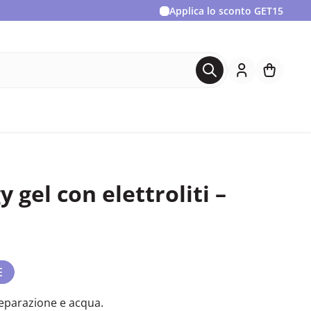
Applica lo sconto
GET15
 gel con elettroliti –
E
reparazione e acqua.