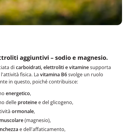
ttroliti aggiuntivi – sodio e magnesio.
iata di
carboidrati, elettroliti e vitamine
supporta
'attività fisica. La
vitamina B6
svolge un ruolo
te in questo, poiché contribuisce:
smo
energetico
,
mo delle
proteine
e del glicogeno,
tività
ormonale
,
muscolare
(magnesio),
anchezza
e dell'affaticamento,