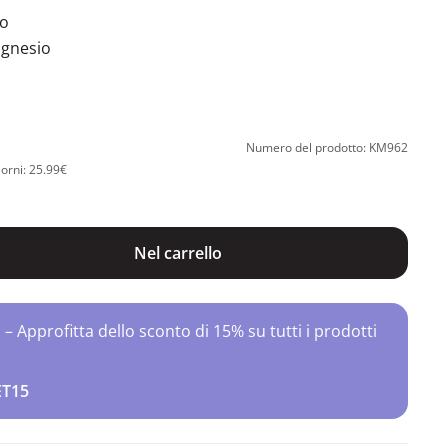
to
agnesio
Numero del prodotto: KM962
iorni: 25.99€
Nel carrello
Approfitta dello sconto di 15% su tutti i prodotti
ET15