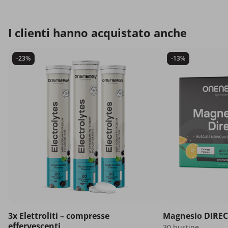
I clienti hanno acquistato anche
-23%
-13%
3x Elettroliti – compresse
Magnesio DIREC
effervescenti
30 bustine