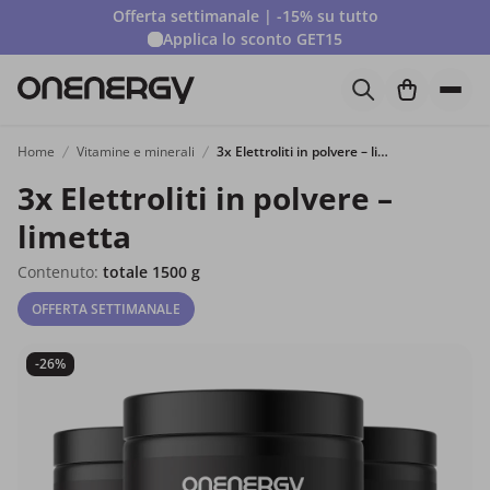
Offerta settimanale | -15% su tutto
Applica lo sconto
GET15
Home
Vitamine e minerali
3x Elettroliti in polvere – limetta
3x Elettroliti in polvere –
limetta
Contenuto:
totale 1500 g
OFFERTA SETTIMANALE
-26%