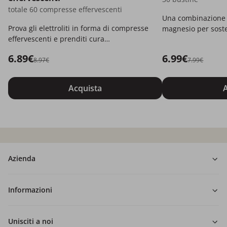
totale 60 compresse effervescenti
Una combinazione e
Prova gli elettroliti in forma di compresse
magnesio per soste
effervescenti e prenditi cura
più energia.
dell'idratazione.
6.89€
6.99€
8.97€
7.99€
Acquista
A
Azienda
Informazioni
Unisciti a noi