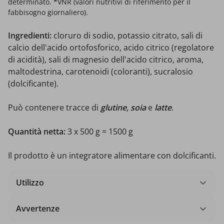
determinato. *VNR (valori nutritivi di riferimento per il
fabbisogno giornaliero).
Ingredienti:
cloruro di sodio, potassio citrato, sali di
calcio dell'acido ortofosforico, acido citrico (regolatore
di acidità), sali di magnesio dell'acido citrico, aroma,
maltodestrina, carotenoidi (coloranti), sucralosio
(dolcificante).
Può contenere tracce di
glutine, soia
e
latte
.
Quantità netta:
3 x 500 g = 1500 g
Il prodotto è un integratore alimentare con dolcificanti.
Utilizzo
Avvertenze