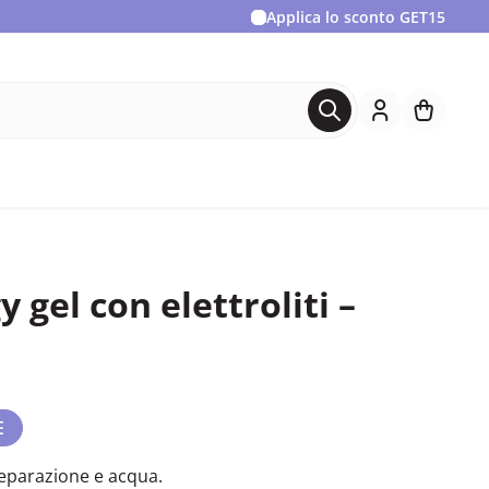
Applica lo sconto
GET15
 gel con elettroliti –
E
reparazione e acqua.