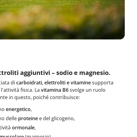
ttroliti aggiuntivi – sodio e magnesio.
iata di
carboidrati, elettroliti e vitamine
supporta
'attività fisica. La
vitamina B6
svolge un ruolo
te in questo, poiché contribuisce:
smo
energetico
,
mo delle
proteine
e del glicogeno,
tività
ormonale
,
muscolare
(magnesio),