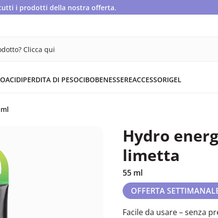
ti i prodotti della nostra offerta.
dotto? Clicca qui
OACIDI
PERDITA DI PESO
CIBO
BENESSERE
ACCESSORI
GEL
 ml
Hydro energy
limetta
55 ml
OFFERTA SETTIMANAL
Facile da usare – senza p