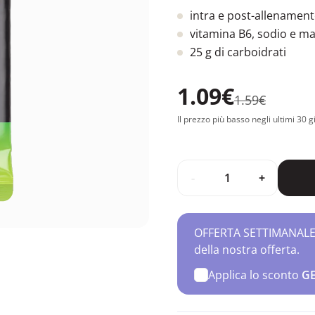
intra e post-allenamen
vitamina B6, sodio e m
25 g di carboidrati
1.09€
1.59€
Il prezzo più basso negli ultimi 30 g
-
+
OFFERTA SETTIMANALE – 
della nostra offerta.
Applica lo sconto
G