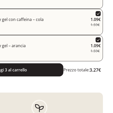
gel con caffeina – cola
1.09€
1.59€
 gel – arancia
1.09€
1.59€
3.27€
i 3 al carrello
Prezzo totale: