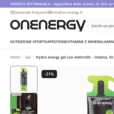
OFFERTA SETTIMANALE – Approfitta dello sconto di 15% su tut
Domande frequenti
info@on-energy.it
Cerchi un pro
NUTRIZIONE SPORTIVA
PROTEINE
VITAMINE E MINERALI
AMIN
Home
Gel
Hydro energy gel con elettroliti – limetta, 55
-31%