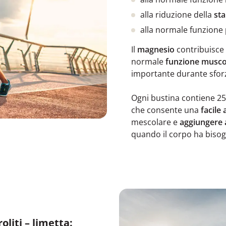
alla riduzione della
st
alla normale funzione
Il
magnesio
contribuisce u
normale
funzione musco
importante durante sforzi 
Ogni bustina contiene 25
che consente una
facile
mescolare e
aggiungere
quando il corpo ha bisog
oliti – limetta: