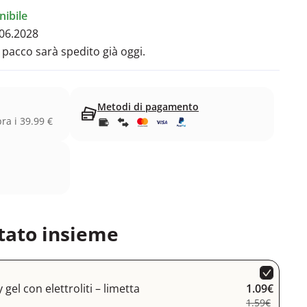
ibile
06.2028
l pacco sarà spedito già oggi.
Metodi di pagamento
ra i 39.99 €
tato insieme
gel con elettroliti – limetta
1.09€
1.59€