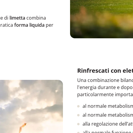
te di
limetta
combina
ratica
forma liquida
per
Rinfrescati con ele
Una combinazione bilanc
l'energia durante e dopo l
particolarmente importan
al normale metaboli
al normale metabolis
alla regolazione dell’at
alla normale funzione