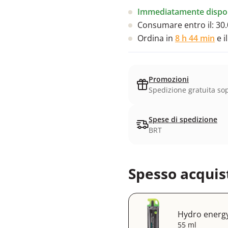
Immediatamente dispon
Consumare entro il:
30.
Ordina in
8 h 44 min
e i
Promozioni
Spedizione gratuita sop
Spese di spedizione
BRT
Spesso acquis
Hydro energy 
55 ml