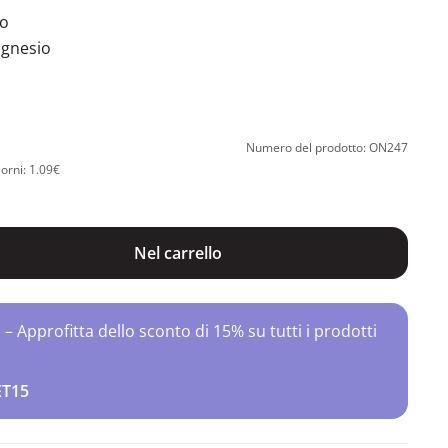
to
agnesio
Numero del prodotto: ON247
iorni: 1.09€
Nel carrello
Approfitta dello sconto di 15% su tutti i prodotti
ET15