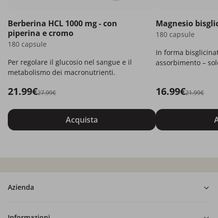
Berberina HCL 1000 mg - con
Magnesio bisgli
piperina e cromo
180 capsule
180 capsule
In forma bisglicina
Per regolare il glucosio nel sangue e il
assorbimento – solo
metabolismo dei macronutrienti.
21.99€
16.99€
27.99€
21.99€
Acquista
A
Azienda
Informazioni