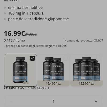
enzima fibrinolitico
100 mg in 1 capsula
parte della tradizione giapponese
16.99€
21.99€
0.11€
/giorno
Numero del prodotto: ON067
Il prezzo più basso negli ultimi 30 giorni: 16.99€
16.49€
/ pz.
15.99€
/ pz.
Selezionato:
1
x 150 capsule
-
+