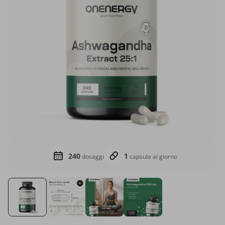
240
1
dosaggi
capsula al giorno