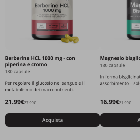
Berberina HCL 1000 mg - con
Magnesio bisgli
piperina e cromo
180 capsule
180 capsule
In forma bisglicina
Per regolare il glucosio nel sangue e il
assorbimento – solo
metabolismo dei macronutrienti.
21.99€
16.99€
27.99€
21.99€
Acquista
A