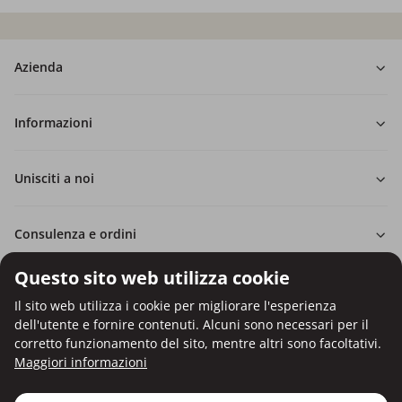
Azienda
Informazioni
Unisciti a noi
Consulenza e ordini
Questo sito web utilizza cookie
Il sito web utilizza i cookie per migliorare l'esperienza
dell'utente e fornire contenuti. Alcuni sono necessari per il
Pagamento con carta di credito.
corretto funzionamento del sito, mentre altri sono facoltativi.
Protezione dei dati personali tramite crittografia SSL.
Maggiori informazioni
Copyright © Be Healthy Group d.o.o. 2012 - 2026