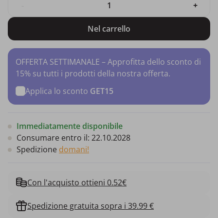
-
+
Nel carrello
OFFERTA SETTIMANALE – Approfitta dello sconto di
15% su tutti i prodotti della nostra offerta.
Applica lo sconto
GET15
Immediatamente disponibile
Consumare entro il:
22.10.2028
Spedizione
domani!
Con l'acquisto ottieni 0.52€
Spedizione gratuita sopra i 39.99 €