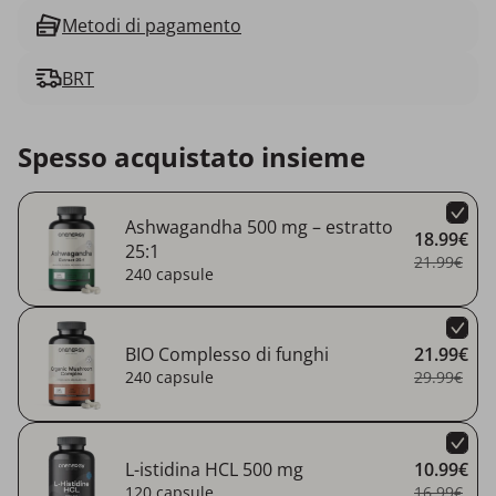
Metodi di pagamento
BRT
Spesso acquistato insieme
Ashwagandha 500 mg – estratto
18.99€
25:1
21.99€
240 capsule
BIO Complesso di funghi
21.99€
240 capsule
29.99€
L-istidina HCL 500 mg
10.99€
120 capsule
16.99€