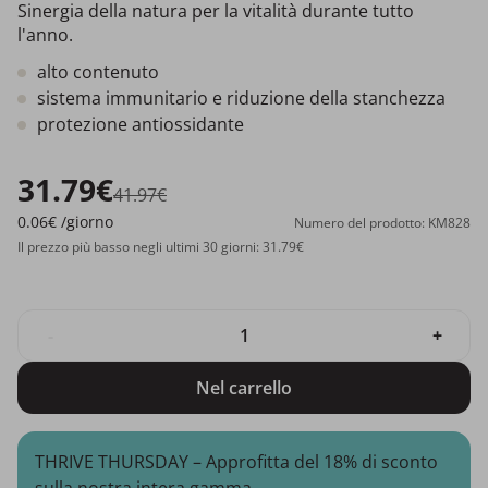
Sinergia della natura per la vitalità durante tutto
l'anno.
alto contenuto
sistema immunitario e riduzione della stanchezza
protezione antiossidante
31.79€
41.97€
0.06€
/giorno
Numero del prodotto: KM828
Il prezzo più basso negli ultimi 30 giorni: 31.79€
-
+
Nel carrello
THRIVE THURSDAY – Approfitta del 18% di sconto
sulla nostra intera gamma.