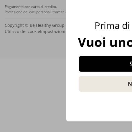
Pagamento con carta di credito.
Protezione dei dati personali tramite crittografia SSL.
Prima di 
Copyright © Be Healthy Group d.o.o. 2012 - 2026
Utilizzo dei cookie
Impostazioni dei cookie
Mappa del sito
Vuoi uno
S
N