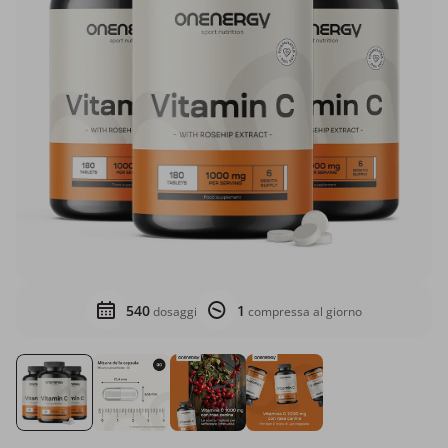
540
1
dosaggi
compressa al giorno