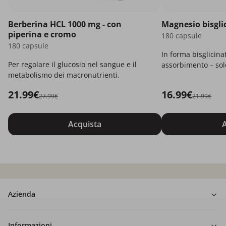
Berberina HCL 1000 mg - con
Magnesio bisgli
piperina e cromo
180 capsule
180 capsule
In forma bisglicina
Per regolare il glucosio nel sangue e il
assorbimento – solo
metabolismo dei macronutrienti.
21.99€
16.99€
27.99€
21.99€
Acquista
A
Azienda
Informazioni