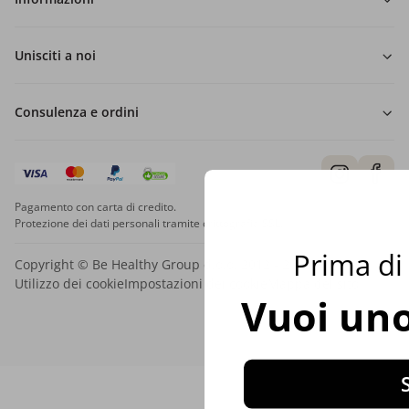
Unisciti a noi
Consulenza e ordini
Pagamento con carta di credito.
Protezione dei dati personali tramite crittografia SSL.
Prima di 
Copyright © Be Healthy Group d.o.o. 2012 - 2026
Utilizzo dei cookie
Impostazioni dei cookie
Mappa del sito
Vuoi uno
S