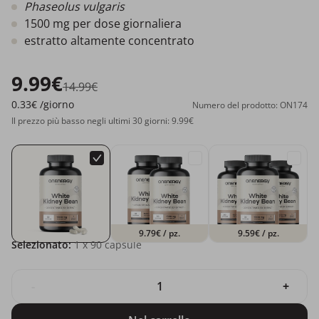
Phaseolus vulgaris
1500 mg per dose giornaliera
estratto altamente concentrato
9.99€
14.99€
0.33€
/giorno
Numero del prodotto: ON174
Il prezzo più basso negli ultimi 30 giorni: 9.99€
9.79€
/ pz.
9.59€
/ pz.
Selezionato:
1
x 90 capsule
-
+