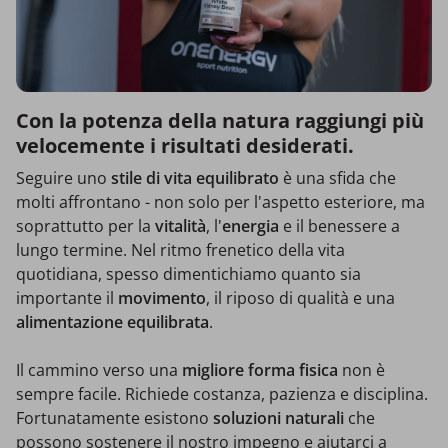
Con la potenza della natura raggiungi più
velocemente i risultati desiderati.
Seguire uno
stile di vita equilibrato
è una sfida che
molti affrontano - non solo per l'aspetto esteriore, ma
soprattutto per la
vitalità
, l'
energia
e il benessere a
lungo termine. Nel ritmo frenetico della vita
quotidiana, spesso dimentichiamo quanto sia
importante il
movimento
, il riposo di qualità e una
alimentazione equilibrata
.
Il cammino verso una
migliore forma fisica
non è
sempre facile. Richiede costanza, pazienza e disciplina.
Fortunatamente esistono
soluzioni naturali
che
possono sostenere il nostro impegno e aiutarci a