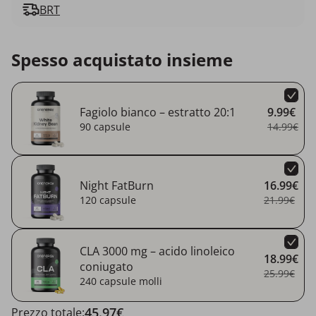
BRT
Spesso acquistato insieme
Fagiolo bianco – estratto 20:1
9.99€
90 capsule
14.99€
Night FatBurn
16.99€
120 capsule
21.99€
CLA 3000 mg – acido linoleico
18.99€
coniugato
25.99€
240 capsule molli
45.97€
Prezzo totale: