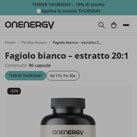
THRIVE THURSDAY – 18% di sconto
Applica lo sconto
THURSDAY
Home
Perdita di peso
Fagiolo bianco – estratto 20:1
Fagiolo bianco – estratto 20:1
Contenuto:
90 capsule
THRIVE THURSDAY
0d 11h 7m 28s
-33%