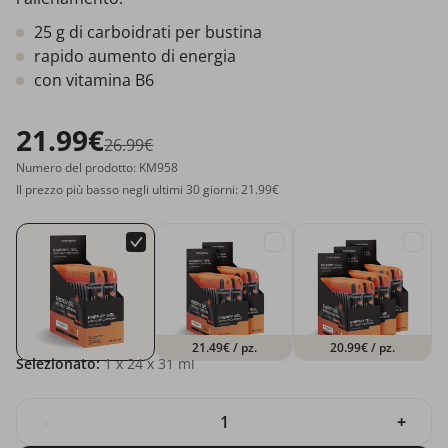
25 g di carboidrati per bustina
rapido aumento di energia
con vitamina B6
21.99€
26.99€
Numero del prodotto: KM958
Il prezzo più basso negli ultimi 30 giorni: 21.99€
21.49€
/ pz.
20.99€
/ pz.
Selezionato:
1
x 24 x 31 ml
-
+