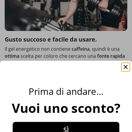
Gusto succoso e facile da usare.
Il gel energetico non contiene
caffeina
, quindi è una
ottima
scelta per coloro che cercano una
fonte rapida
di energia
senza gli effetti stimolanti della caffeina.
Inoltre, è caratterizzato da una confezione
pratica
,
quindi è facile da portare con sé e assumere in ufficio
Prima di andare...
o durante l'allenamento. È molto
facile
da usare –
basta assumerlo con acqua per un'ottimale
Vuoi uno sconto?
assorbimento.
Ti sorprenderà anche con il
rinfrescante
gusto fruttato
di fragola e banana. Inoltre è
vegano
e
senza glutine
,
SÌ