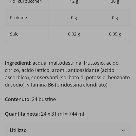
- di cui zuccheri
12 g
30 g
Proteine
0 g
0 g
Sale
0,02 g
0,05 g
Ingredienti:
acqua, maltodestrina, fruttosio, acido
citrico, acido lattico; aromi, antiossidante (acido
ascorbico), conservanti (sorbato di potassio, benzoato
di sodio), vitamina B6 (piridossina cloridrato).
Contenuto:
24 bustine
Quantità netta:
24 x 31 ml = 744 ml
Utilizzo