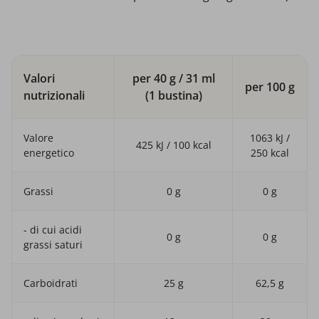
Valori
per 40 g / 31 ml
per 100 g
nutrizionali
(1 bustina)
Valore
1063 kJ /
425 kJ / 100 kcal
energetico
250 kcal
Grassi
0 g
0 g
- di cui acidi
0 g
0 g
grassi saturi
Carboidrati
25 g
62,5 g