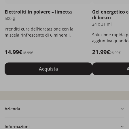
Elettroliti in polvere – limetta
Gel energetico c
di bosco
500 g
24 x 31 ml
Prenditi cura dell'idratazione con la
Soluzione rapida p
miscela rinfrescante di 6 minerali.
aggiuntiva quando 
14.99€
21.99€
18.99€
26.99€
Acquista
A
Azienda
Informazioni