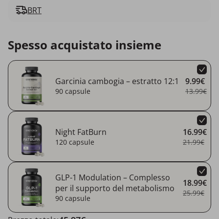
BRT
Spesso acquistato insieme
Garcinia cambogia – estratto 12:1
9.99€
90 capsule
13.99€
Night FatBurn
16.99€
120 capsule
21.99€
GLP-1 Modulation – Complesso
18.99€
per il supporto del metabolismo
25.99€
90 capsule