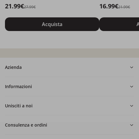
21.99€
16.99€
27.99€
21.99€
Acquista
A
Azienda
Informazioni
Unisciti a noi
Consulenza e ordini