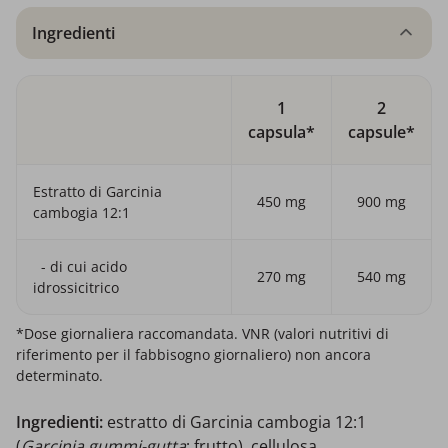
Ingredienti
1
2
capsula*
capsule*
Estratto di Garcinia
450 mg
900 mg
cambogia 12:1
- di cui acido
270 mg
540 mg
idrossicitrico
*Dose giornaliera raccomandata. VNR (valori nutritivi di
riferimento per il fabbisogno giornaliero) non ancora
determinato.
Ingredienti:
estratto di Garcinia cambogia 12:1
(
Garcinia gummi-gutta
; frutto), cellulosa