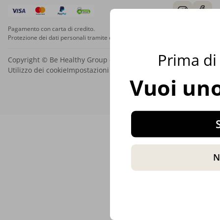
Pagamento con carta di credito.
Protezione dei dati personali tramite crittografia SSL.
Prima di 
Copyright © Be Healthy Group d.o.o. 2012 - 2026
Utilizzo dei cookie
Impostazioni dei cookie
Mappa del sito
Vuoi uno
S
N