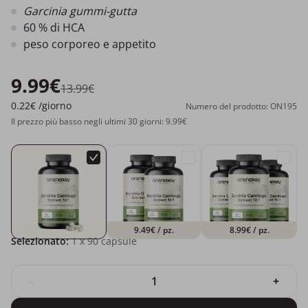
Garcinia gummi-gutta
60 % di HCA
peso corporeo e appetito
9.99€
13.99€
0.22€
/giorno
Numero del prodotto: ON195
Il prezzo più basso negli ultimi 30 giorni: 9.99€
9.49€
/ pz.
8.99€
/ pz.
Selezionato:
1
x 90 capsule
-
+