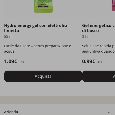
Hydro energy gel con elettroliti –
Gel energetico c
limetta
di bosco
55 ml
31 ml
Facile da usare – senza preparazione e
Soluzione rapida p
acqua.
aggiuntiva quando 
1.09€
0.99€
1.59€
1.49€
Acquista
A
Azienda