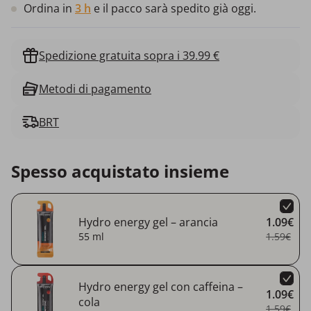
Ordina in
3 h
e il pacco sarà spedito già oggi.
Spedizione gratuita sopra i 39.99 €
Metodi di pagamento
BRT
Spesso acquistato insieme
Hydro energy gel – arancia
1.09€
55 ml
1.59€
Hydro energy gel con caffeina –
1.09€
cola
1.59€