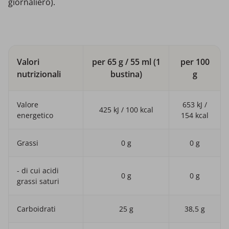
giornaliero).
Valori
per 65 g / 55 ml (1
per 100
nutrizionali
bustina)
g
Valore
653 kJ /
425 kJ / 100 kcal
energetico
154 kcal
Grassi
0 g
0 g
- di cui acidi
0 g
0 g
grassi saturi
Carboidrati
25 g
38,5 g