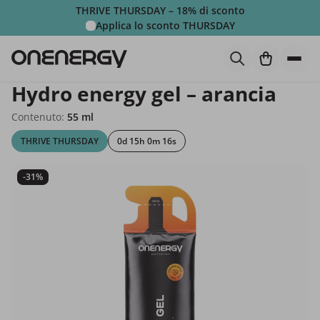
THRIVE THURSDAY – 18% di sconto
Applica lo sconto
THURSDAY
Hydro energy gel – arancia
Contenuto:
55 ml
THRIVE THURSDAY
0d 15h 0m 16s
-31%