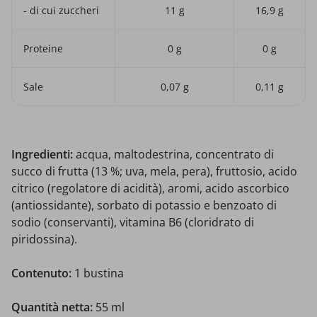
- di cui zuccheri
11 g
16,9 g
Proteine
0 g
0 g
Sale
0,07 g
0,11 g
Ingredienti:
acqua, maltodestrina, concentrato di
succo di frutta (13 %; uva, mela, pera), fruttosio, acido
citrico (regolatore di acidità), aromi, acido ascorbico
(antiossidante), sorbato di potassio e benzoato di
sodio (conservanti), vitamina B6 (cloridrato di
piridossina).
Contenuto:
1 bustina
Quantità netta:
55 ml