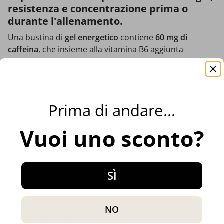
resistenza e concentrazione prima o
durante l'allenamento.
Una bustina di
gel energetico
contiene
60 mg di
caffeina
, che insieme alla vitamina B6 aggiunta
garantisce i migliori risultati, poiché la vitamina B6
contribuisce:
alla riduzione della stanchezza
e dell'
affaticamento
–
garantisce un
aumento di energia
,
Prima di andare...
a normale metabolsimo energetico
– partecipa alla
Vuoi uno sconto?
trasformazione del cibo in energia.
Eccellente gel energetico vegano con
sapore di frutti di bosco.
SÌ
Il gel sicuramente conquisterà tutti gli amanti dei
sapori
fruttati
, poiché oltre al delizioso aroma di
frutti
di bosco
contiene anche concentrato di
succo di frutta
NO
(uva, mela, pera).