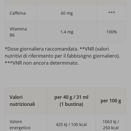
Caffeina
60 mg
***
Vitamina
1,4 mg
100%
B6
*Dose giornaliera raccomandata. **VNR (valori
nutritivi di riferimento per il fabbisogno giornaliero).
***VNR non ancora determinato.
Valori
per 40 g / 31 ml
per 100 g
nutrizionali
(1 bustina)
Valore
1063 kJ /
425 kJ / 100 kcal
energetico
250 kcal