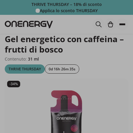
THRIVE THURSDAY – 18% di sconto
Applica lo sconto
THURSDAY
Gel energetico con caffeina –
frutti di bosco
Contenuto:
31 ml
THRIVE THURSDAY
0d 16h 26m 34s
-34%