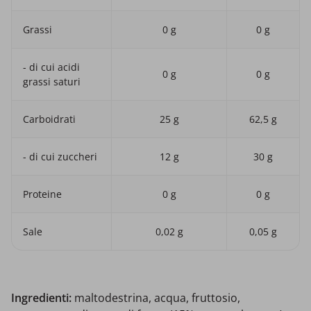
Grassi
0 g
0 g
- di cui acidi
0 g
0 g
grassi saturi
Carboidrati
25 g
62,5 g
- di cui zuccheri
12 g
30 g
Proteine
0 g
0 g
Sale
0,02 g
0,05 g
Ingredienti:
maltodestrina, acqua, fruttosio,