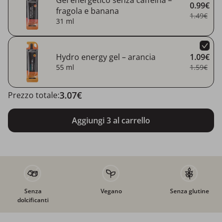
Gel energetico senza caffeina –
0.99€
fragola e banana
1.49€
31 ml
Hydro energy gel – arancia
1.09€
55 ml
1.59€
3.07€
Prezzo totale:
Aggiungi 3 al carrello
Senza
Vegano
Senza glutine
dolcificanti