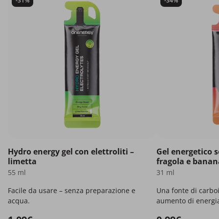
-31%
-34%
Hydro energy gel con elettroliti –
Gel energetico s
limetta
fragola e banan
55 ml
31 ml
Facile da usare – senza preparazione e
Una fonte di carbo
acqua.
aumento di energi
affidabile durante 