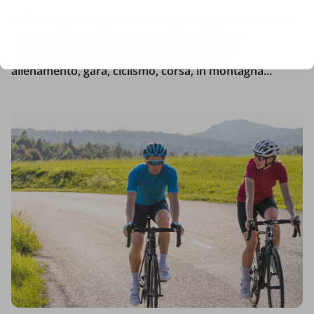
La
formula vegana
senza glutine
è stata creata per un
uso semplice e veloce, mentre la confezione
pratica consente di portare il gel ovunque –
allenamento, gara, ciclismo, corsa, in montagna...