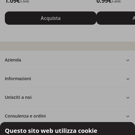
1.09€
0.99€
1.59€
1.49€
Acquista
A
Azienda
Informazioni
Unisciti a noi
Consulenza e ordini
Questo sito web utilizza cookie