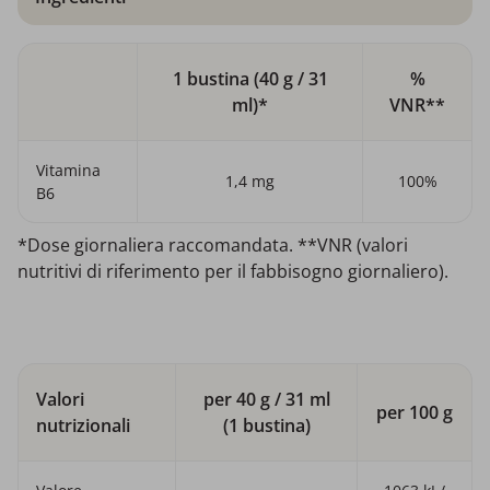
1 bustina (40 g / 31
%
ml)*
VNR**
Vitamina
1,4 mg
100%
B6
*Dose giornaliera raccomandata. **VNR (valori
nutritivi di riferimento per il fabbisogno giornaliero).
Valori
per 40 g / 31 ml
per 100 g
nutrizionali
(1 bustina)