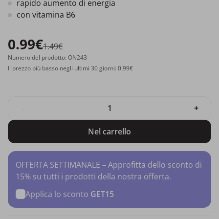
rapido aumento di energia
con vitamina B6
0.99€
1.49€
Numero del prodotto: ON243
Il prezzo più basso negli ultimi 30 giorni: 0.99€
-
+
Nel carrello
OFFERTA SETTIMANALE – Approfitta dello sconto di
15% su tutti i prodotti della nostra offerta.
Applica lo sconto
GET15