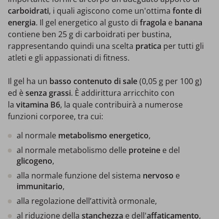
carboidrati
, i quali agiscono come un'ottima
fonte di
energia
. Il gel energetico al gusto di
fragola
e
banana
contiene ben 25 g di carboidrati per bustina,
rappresentando quindi una scelta
pratica
per tutti gli
atleti e gli appassionati di fitness.
Il gel ha un
basso contenuto di
sale
(0,05 g per 100 g)
ed è
senza grassi
. È addirittura arricchito con
la
vitamina B6
, la quale contribuirà a numerose
funzioni corporee, tra cui:
al normale
metabolismo energetico
,
al normale metabolismo delle
proteine
e del
glicogeno
,
alla normale funzione del sistema
nervoso
e
immunitario
,
alla regolazione dell’attività ormonale,
al riduzione della
stanchezza
e dell'
affaticamento
,