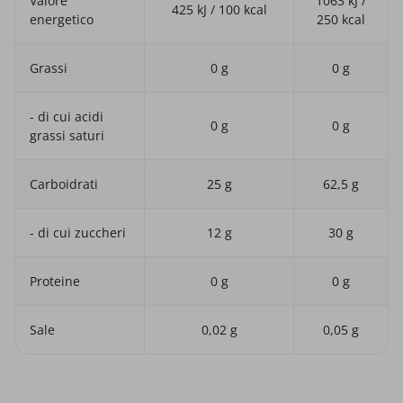
Valore
1063 kJ /
425 kJ / 100 kcal
energetico
250 kcal
Grassi
0 g
0 g
- di cui acidi
0 g
0 g
grassi saturi
Carboidrati
25 g
62,5 g
- di cui zuccheri
12 g
30 g
Proteine
0 g
0 g
Sale
0,02 g
0,05 g