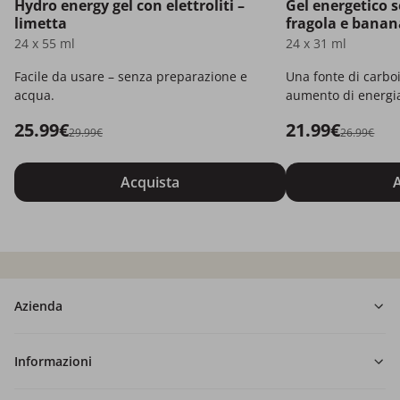
Hydro energy gel con elettroliti –
Gel energetico s
limetta
fragola e banan
24 x 55 ml
24 x 31 ml
Facile da usare – senza preparazione e
Una fonte di carbo
acqua.
aumento di energi
affidabile durante 
25.99€
21.99€
29.99€
26.99€
Acquista
A
Azienda
Informazioni