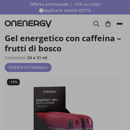
Offerta settimanale | -15% su tutto
Applica lo sconto
GET15
Gel energetico con caffeina –
frutti di bosco
Contenuto:
24 x 31 ml
OFFERTA SETTIMANALE
-19%