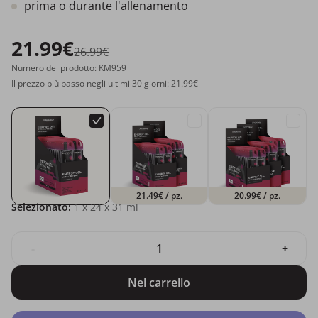
prima o durante l'allenamento
21.99€
26.99€
Numero del prodotto: KM959
Il prezzo più basso negli ultimi 30 giorni: 21.99€
21.49€
/ pz.
20.99€
/ pz.
Selezionato:
1
x 24 x 31 ml
-
+
Nel carrello