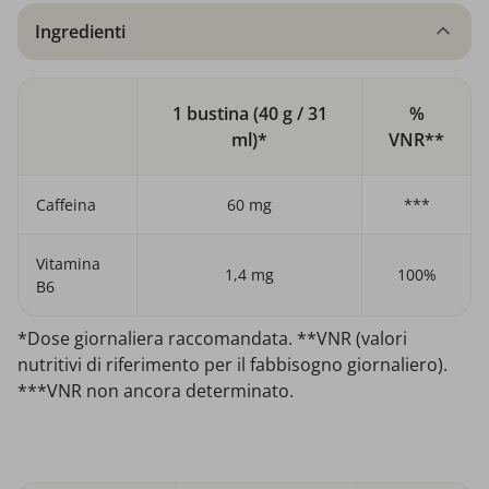
Ingredienti
1 bustina (40 g / 31
%
ml)*
VNR**
Caffeina
60 mg
***
Vitamina
1,4 mg
100%
B6
*Dose giornaliera raccomandata. **VNR (valori
nutritivi di riferimento per il fabbisogno giornaliero).
***VNR non ancora determinato.