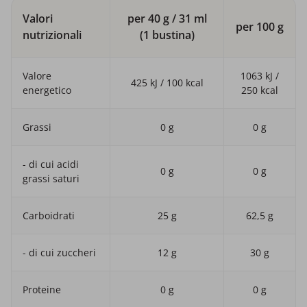
Valori
per 40 g / 31 ml
per 100 g
nutrizionali
(1 bustina)
Valore
1063 kJ /
425 kJ / 100 kcal
energetico
250 kcal
Grassi
0 g
0 g
- di cui acidi
0 g
0 g
grassi saturi
Carboidrati
25 g
62,5 g
- di cui zuccheri
12 g
30 g
Proteine
0 g
0 g