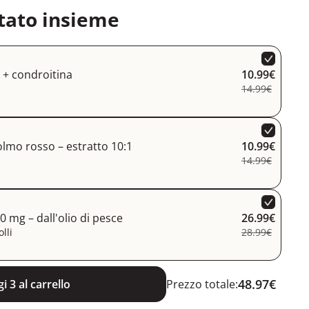
tato insieme
+ condroitina
10.99€
14.99€
olmo rosso – estratto 10:1
10.99€
14.99€
 mg – dall'olio di pesce
26.99€
lli
28.99€
48.97€
i 3 al carrello
Prezzo totale: