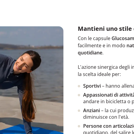
Mantieni uno stile d
Con le capsule
Glucosami
facilmente e in modo
nat
quotidiane
.
L'azione sinergica degli 
la scelta ideale per:
Sportivi
– hanno allena
Appassionati di attivit
andare in bicicletta o p
Anziani
– la cui produ
diminuisce con l'età.
Persone con articolaz
quotidiano, del salire le