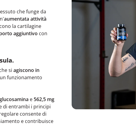
l tessuto che funge da
n'
aumentata
attività
cono la cartilagine
porto aggiuntivo
con
sula.
 che si
agiscono in
un funzionamento
 glucosamina
e
562,5 mg
e di entrambi i principi
regolare consente di
hiamento e contribuisce