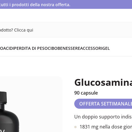
ti i prodotti della nostra offerta.
dotto? Clicca qui
OACIDI
PERDITA DI PESO
CIBO
BENESSERE
ACCESSORI
GEL
Glucosamina
90 capsule
OFFERTA SETTIMANAL
Un doppio supporto indisp
1831 mg nella dose gior