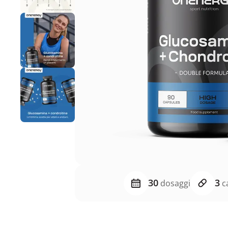
30
3
dosaggi
ca