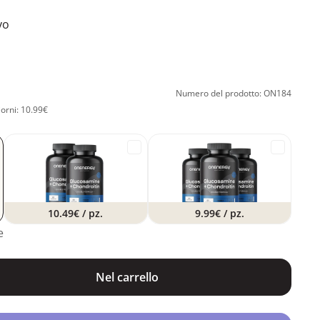
vo
Numero del prodotto: ON184
iorni: 10.99€
10.49€
/ pz.
9.99€
/ pz.
e
Nel carrello