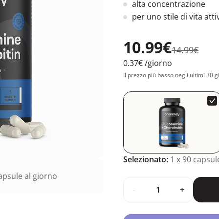
alta concentrazione
per uno stile di vita atti
10.99€
14.99€
0.37€
/giorno
Il prezzo più basso negli ultimi 30 g
Selezionato:
1
x 90 capsul
psule al giorno
-
+