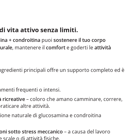
i vita attivo senza limiti.
na + condroitina
puoi
sostenere il tuo corpo
urale
, mantenere il
comfort
e goderti le
attività
ingredienti principali offre un supporto completo ed è
menti frequenti o intensi.
à ricreative
– coloro che amano camminare, correre,
raticare altre attività.
zione naturale di glucosamina e condroitina
ioni sotto stress meccanico
– a causa del lavoro
 scale o di attività fisiche.