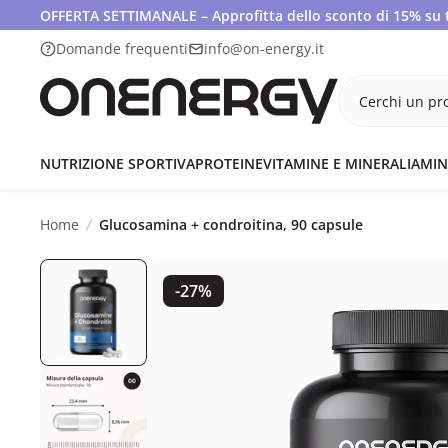
OFFERTA SETTIMANALE – Approfitta dello sconto di 15% su tut
Domande frequenti
info@on-energy.it
Cerchi un pro
NUTRIZIONE SPORTIVA
PROTEINE
VITAMINE E MINERALI
AMIN
Home
Glucosamina + condroitina, 90 capsule
-27%