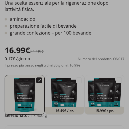
Una scelta essenziale per la rigenerazione dopo
lattività fisica.
aminoacido
preparazione facile di bevande
grande confezione – per 100 bevande
16.99€
21.99€
0.17€
/giorno
Numero del prodotto: ON017
Il prezzo più basso negli ultimi 30 giorni: 16.99€
16.49€
/ pz.
15.99€
/ pz.
Selezionato:
1
x 500 g