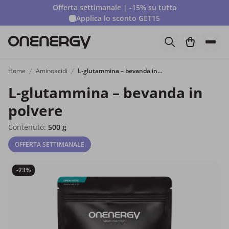
Offerta settimanale | -15% su tutto
Applica lo sconto
GET15
Home
Aminoacidi
L-glutammina – bevanda in polvere
L-glutammina – bevanda in
polvere
Contenuto:
500 g
OFFERTA SETTIMANALE
-23%