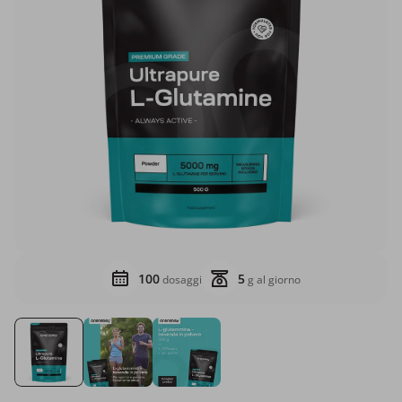
100
5
dosaggi
g al giorno