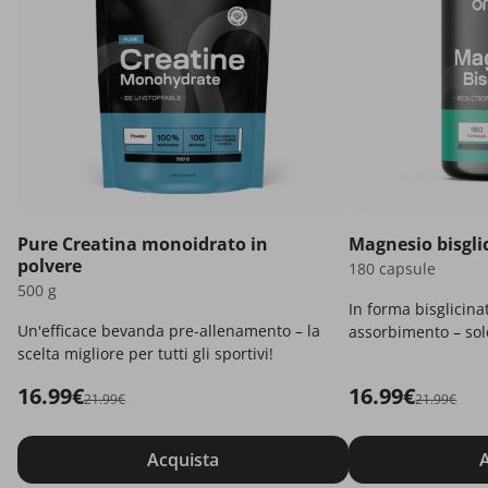
Pure Creatina monoidrato in
Magnesio bisgli
polvere
180 capsule
500 g
In forma bisglicina
Un'efficace bevanda pre-allenamento – la
assorbimento – solo
scelta migliore per tutti gli sportivi!
16.99€
16.99€
21.99€
21.99€
Acquista
A