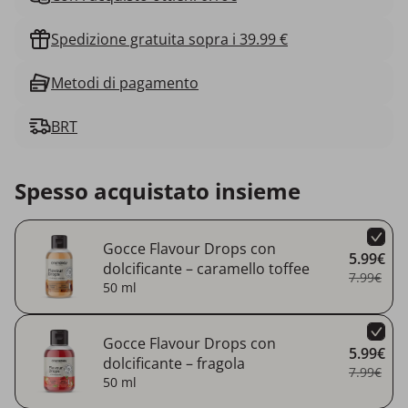
Spedizione gratuita sopra i 39.99 €
Metodi di pagamento
BRT
Spesso acquistato insieme
Gocce Flavour Drops con
5.99€
dolcificante – caramello toffee
7.99€
50 ml
Gocce Flavour Drops con
5.99€
dolcificante – fragola
7.99€
50 ml