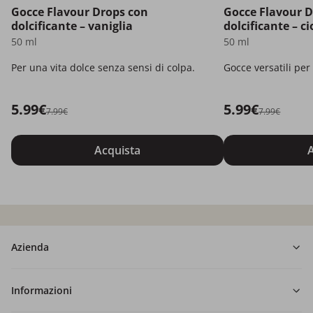
Gocce Flavour Drops con
Gocce Flavour 
dolcificante – vaniglia
dolcificante – c
50 ml
50 ml
Per una vita dolce senza sensi di colpa.
Gocce versatili per 
5.99€
5.99€
7.99€
7.99€
Acquista
A
Azienda
Informazioni