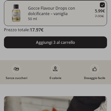
Gocce Flavour Drops con
5.99€
dolcificante – vaniglia
7.99€
50 ml
17.97€
Prezzo totale:
Aggiungi 3 al carrello
Senza zuccheri
0 calorie
Dosaggio facile