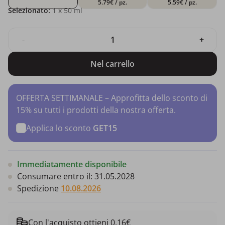
5.79€
/ pz.
5.59€
/ pz.
Selezionato:
1
x 50 ml
-
+
Nel carrello
OFFERTA SETTIMANALE – Approfitta dello sconto di
15% su tutti i prodotti della nostra offerta.
Applica lo sconto
GET15
Immediatamente disponibile
Consumare entro il:
31.05.2028
Spedizione
10.08.2026
Con l'acquisto ottieni 0.16€