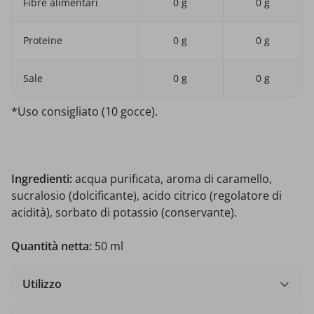
Fibre alimentari
0 g
0 g
Proteine
0 g
0 g
Sale
0 g
0 g
*Uso consigliato (10 gocce).
Ingredienti:
acqua purificata, aroma di caramello,
sucralosio (dolcificante), acido citrico (regolatore di
acidità), sorbato di potassio (conservante).
Quantità netta:
50 ml
Utilizzo