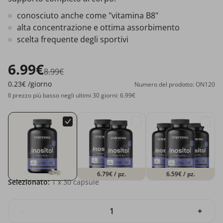
conosciuto anche come "vitamina B8"
alta concentrazione e ottima assorbimento
scelta frequente degli sportivi
6.99€
8.99€
0.23€
/giorno
Numero del prodotto: ON120
Il prezzo più basso negli ultimi 30 giorni: 6.99€
6.79€
/ pz.
6.59€
/ pz.
Selezionato:
1
x 30 capsule
-
+