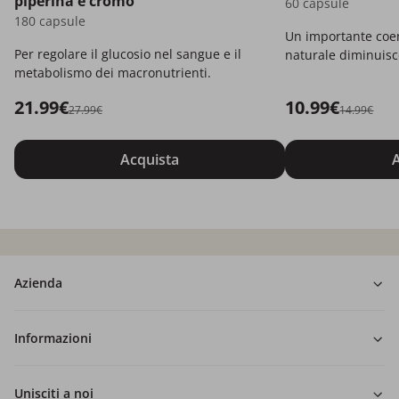
piperina e cromo
60 capsule
180 capsule
Un importante coe
Per regolare il glucosio nel sangue e il
naturale diminuisc
metabolismo dei macronutrienti.
21.99€
10.99€
27.99€
14.99€
Acquista
A
Azienda
Informazioni
Unisciti a noi