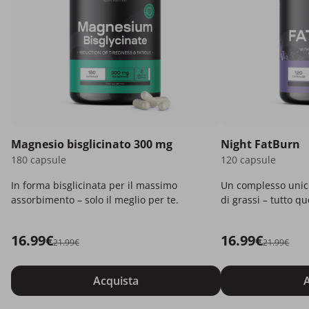
Magnesio bisglicinato 300 mg
Night FatBurn
180 capsule
120 capsule
In forma bisglicinata per il massimo
Un complesso unico
assorbimento – solo il meglio per te.
di grassi – tutto q
16.99€
16.99€
21.99€
21.99€
Acquista
A