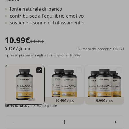
fonte naturale di iperico
contribuisce all'equilibrio emotivo
sostiene il sonno e il rilassamento
10.99€
14.99€
0.12€
/giorno
Numero del prodotto: ON171
Il prezzo più basso negli ultimi 30 giorni: 10.99€
10.49€
/ pz.
9.99€
/ pz.
Selezionato:
1
x 90 capsule
-
+