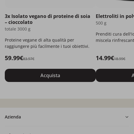
3x Isolato vegano di proteine di soia
Elettroliti in po
– cioccolato
500 g
totale 3000 g
Prenditi cura dell'
Proteine vegane di alta qualità per
miscela rinfrescant
raggiungere più facilmente i tuoi obiettivi.
59.99€
14.99€
83.97€
18.99€
Acquista
A
Azienda