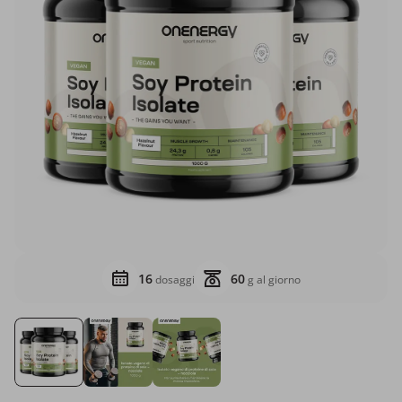
16
60
dosaggi
g al giorno