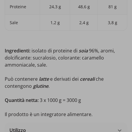
Proteine
24,3 g
48,6 g
81 g
Sale
1,2 g
2,4 g
3,8 g
Ingredienti:
isolato di proteine di
soia
96%, aromi,
dolcificante: sucralosio, colorante: caramello
ammoniacale, sale.
Può contenere
latte
e derivati ​​dei
cereali
che
contengono
glutine
.
Quantità netta:
3 x 1000 g = 3000 g
Il prodotto è un integratore alimentare.
Utilizzo