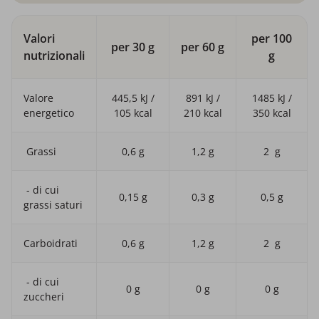
Valori
per 100
per 30 g
per 60 g
nutrizionali
g
Valore
445,5 kJ /
891 kJ /
1485 kJ /
energetico
105 kcal
210 kcal
350 kcal
Grassi
0,6 g
1,2 g
2 g
- di cui
0,15 g
0,3 g
0,5 g
grassi saturi
Carboidrati
0,6 g
1,2 g
2 g
- di cui
0 g
0 g
0 g
zuccheri