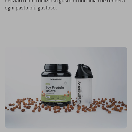
deliziarti con il delizioso gusto di nocciola che renderà
ogni pasto più gustoso.