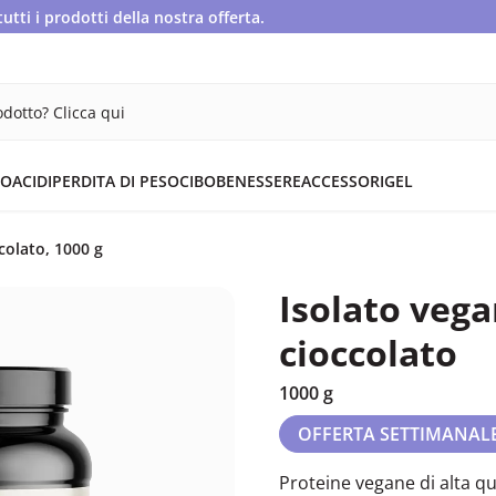
ti i prodotti della nostra offerta.
dotto? Clicca qui
OACIDI
PERDITA DI PESO
CIBO
BENESSERE
ACCESSORI
GEL
colato, 1000 g
Isolato vega
cioccolato
1000 g
OFFERTA SETTIMANAL
Proteine vegane di alta qua