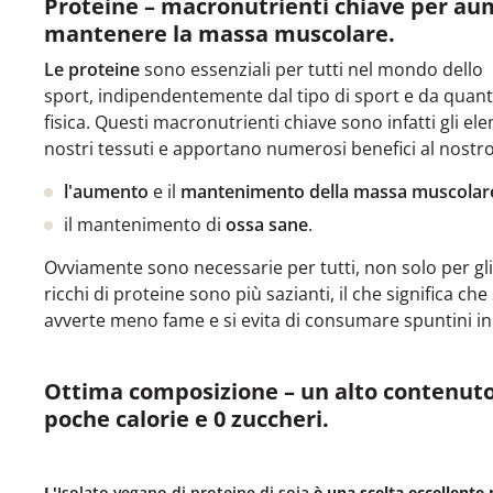
Proteine – macronutrienti chiave per au
mantenere la massa muscolare.
Le proteine
sono essenziali per tutti nel mondo dello
sport, indipendentemente dal tipo di sport e da quanto
fisica. Questi macronutrienti chiave sono infatti gli ele
nostri tessuti e apportano numerosi benefici al nostr
l'aumento
e il
mantenimento della massa muscolar
il mantenimento di
ossa sane
.
Ovviamente sono necessarie per tutti, non solo per gli 
ricchi di proteine sono più sazianti, il che significa c
avverte meno fame e si evita di consumare spuntini inuti
Ottima composizione – un alto contenuto
poche calorie e 0 zuccheri.
L'
Isolato vegano
di proteine di soia
è una scelta eccellente