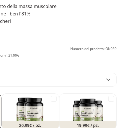
to della massa muscolare
ine - ben l'81%
cheri
Numero del prodotto: ON039
iorni: 21.99€
20.99€
/ pz.
19.99€
/ pz.