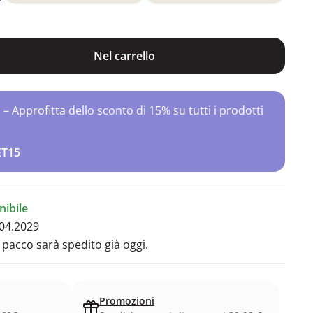
Nel carrello
Approfitta dello sconto di 15% su tutti i prodotti
ET15
ibile
04.2029
l pacco sarà spedito già oggi.
Promozioni