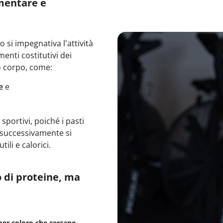
mentare e
 si impegnativa l'attività
menti costitutivi dei
o corpo, come:
e
e
sportivi, poiché i pasti
he successivamente si
li e calorici.
 di proteine, ma
 per coloro che cercano