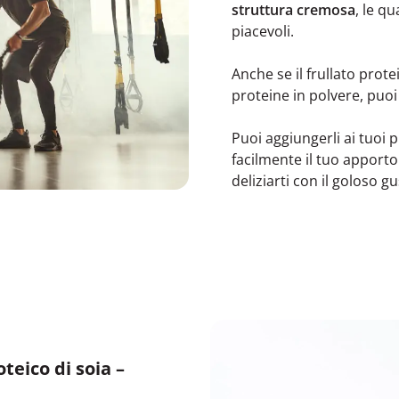
struttura cremosa
, le q
piacevoli.
Anche se il frullato protei
proteine in polvere, puoi
Puoi aggiungerli ai tuoi pi
facilmente il tuo apporto
deliziarti con il goloso 
teico di soia –