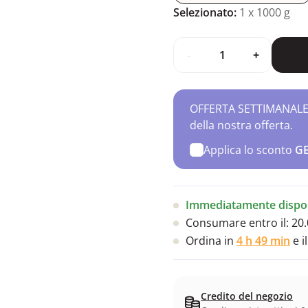
Selezionato:
1
x 1000 g
-
+
OFFERTA SETTIMANALE – 
della nostra offerta.
Applica lo sconto
G
Immediatamente dispon
Consumare entro il:
20.
Ordina in
4 h 49 min
e i
Credito del negozio