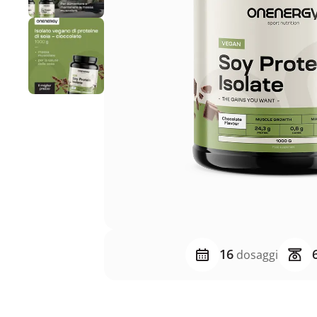
16
dosaggi