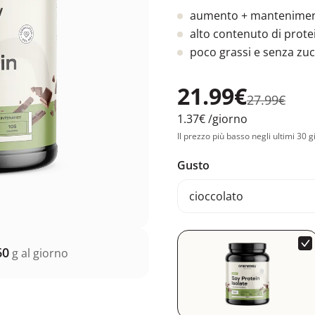
aumento + mantenimen
alto contenuto di prote
poco grassi e senza zuc
21.99€
27.99€
1.37€
/giorno
Il prezzo più basso negli ultimi 30 g
Gusto
cioccolato
60
g al giorno