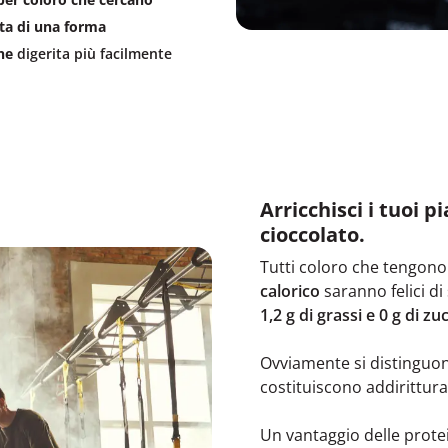
atta di una forma
ene
digerita più facilmente
Arricchisci i tuoi p
cioccolato.
Tutti coloro che tengono
calorico
saranno felici d
1,2 g di grassi e 0 g di zu
Ovviamente si distinguon
costituiscono addirittura
Un vantaggio delle prote