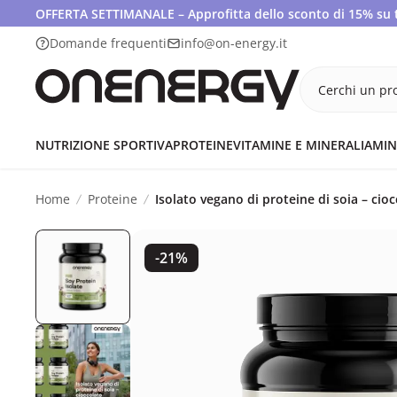
OFFERTA SETTIMANALE – Approfitta dello sconto di 15% su tut
Domande frequenti
info@on-energy.it
Cerchi un pro
NUTRIZIONE SPORTIVA
PROTEINE
VITAMINE E MINERALI
AMIN
Home
Proteine
Isolato vegano di proteine di soia – cioc
-21%