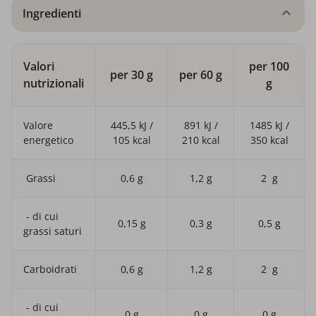
Ingredienti
Valori
per 100
per 30 g
per 60 g
nutrizionali
g
Valore
445,5 kJ /
891 kJ /
1485 kJ /
energetico
105 kcal
210 kcal
350 kcal
Grassi
0,6 g
1,2 g
2 g
- di cui
0,15 g
0,3 g
0,5 g
grassi saturi
Carboidrati
0,6 g
1,2 g
2 g
- di cui
0 g
0 g
0 g