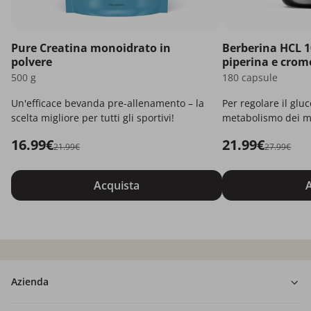
Pure Creatina monoidrato in
Berberina HCL 1
polvere
piperina e crom
500 g
180 capsule
Un'efficace bevanda pre-allenamento – la
Per regolare il gluc
scelta migliore per tutti gli sportivi!
metabolismo dei m
16.99€
21.99€
21.99€
27.99€
Acquista
A
Azienda