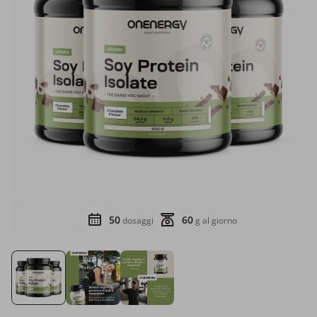
50
60
dosaggi
g al giorno