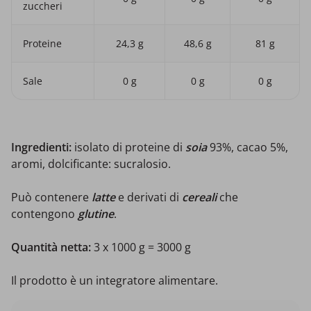
zuccheri
Proteine
24,3 g
48,6 g
81 g
Sale
0 g
0 g
0 g
Ingredienti:
isolato
di proteine di
soia
93%, cacao 5%,
aromi, dolcificante: sucralosio.
Può contenere
latte
e derivati di
cereali
che
contengono
glutine
.
Quantità netta:
3 x 1000 g = 3000 g
Il prodotto è un integratore alimentare.