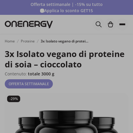
Offerta settimanale | -15% su tutto
Applica lo sconto
GET15
Home
Proteine
3x Isolato vegano di proteine di soia – cioccolato
3x Isolato vegano di proteine
di soia – cioccolato
Contenuto:
totale 3000 g
OFFERTA SETTIMANALE
-29%