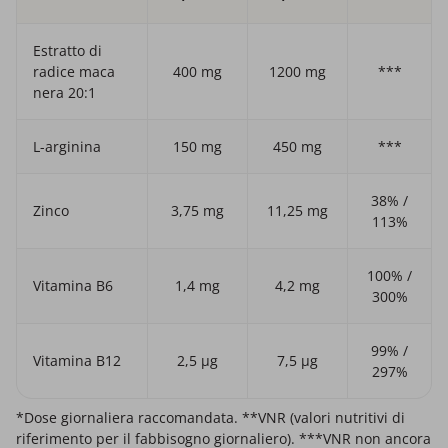
Estratto di
radice maca
400 mg
1200 mg
***
nera 20:1
L-arginina
150 mg
450 mg
***
38% /
Zinco
3,75 mg
11,25 mg
113%
100% /
Vitamina B6
1,4 mg
4,2 mg
300%
99% /
Vitamina B12
2,5 µg
7,5 µg
297%
*Dose giornaliera raccomandata. **VNR (valori nutritivi di
riferimento per il fabbisogno giornaliero). ***VNR non ancora