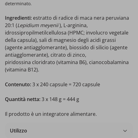
determinato.
Ingredienti:
estratto di radice di maca nera peruviana
20:1 (
Lepidium meyenii
), L-arginina,
idrossipropilmetilcellulosa (HPMC; involucro vegetale
della capsula), sali di magnesio degli acidi grassi
(agente antiagglomerante), biossido di silicio (agente
antiagglomerante), citrato di zinco,
piridossina cloridrato (vitamina B6), cianocobalamina
(vitamina B12).
Contenuto:
3 x
240 capsule = 720 capsule
Quantità netta:
3 x 148 g = 444 g
Il prodotto è un integratore alimentare.
Utilizzo