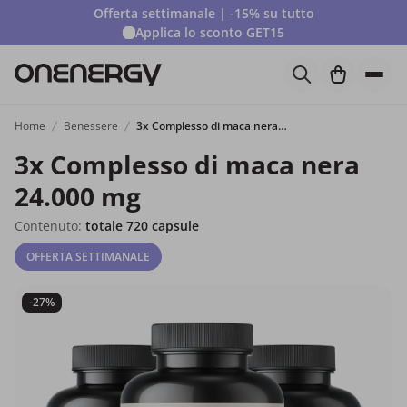
Offerta settimanale | -15% su tutto
Applica lo sconto
GET15
Home
Benessere
3x Complesso di maca nera 24.000 mg
3x Complesso di maca nera
24.000 mg
Contenuto:
totale 720 capsule
OFFERTA SETTIMANALE
-27%