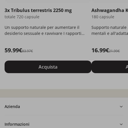
3x Tribulus terrestris 2250 mg
Ashwagandha 
totale 720 capsule
180 capsule
Un supporto naturale per aumentare il
Supporto naturale a
desiderio sessuale e ravvivare I rapporti
mentali e all'adatt
intimi.
59.99€
16.99€
83.97€
21.99€
Acquista
A
Azienda
Informazioni