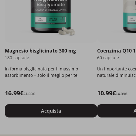
Magnesio bisglicinato 300 mg
Coenzima Q10 
180 capsule
60 capsule
In forma bisglicinata per il massimo
Un importante coe
assorbimento – solo il meglio per te.
naturale diminuisc
16.99€
10.99€
21.99€
14.99€
Acquista
A