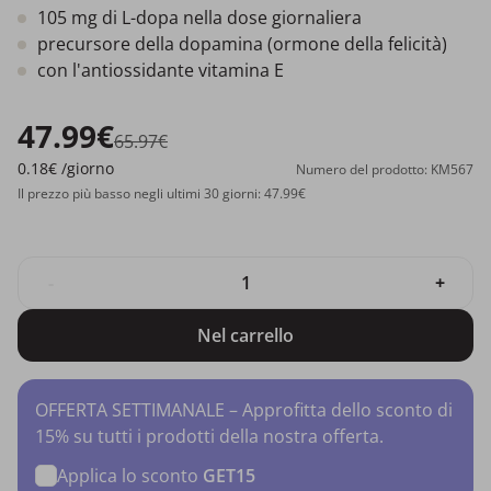
105 mg di L-dopa nella dose giornaliera
precursore della dopamina (ormone della felicità)
con l'antiossidante vitamina E
47.99€
65.97€
0.18€
/giorno
Numero del prodotto: KM567
Il prezzo più basso negli ultimi 30 giorni: 47.99€
-
+
Nel carrello
OFFERTA SETTIMANALE – Approfitta dello sconto di
15% su tutti i prodotti della nostra offerta.
Applica lo sconto
GET15