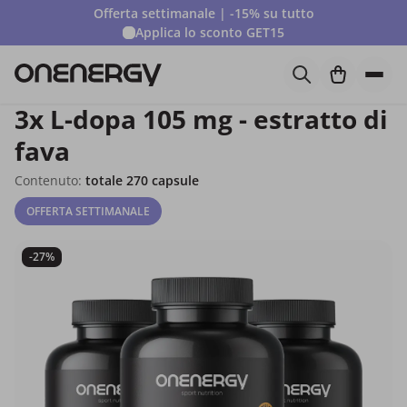
Offerta settimanale | -15% su tutto
Applica lo sconto
GET15
3x L-dopa 105 mg - estratto di
fava
Contenuto:
totale 270 capsule
OFFERTA SETTIMANALE
-27%