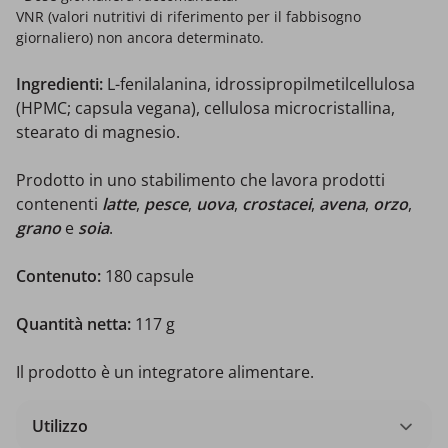
VNR (valori nutritivi di riferimento per il fabbisogno
giornaliero) non ancora determinato.
Ingredienti:
L-fenilalanina, idrossipropilmetilcellulosa
(HPMC; capsula vegana), cellulosa microcristallina,
stearato di magnesio.
Prodotto in uno stabilimento che lavora prodotti
contenenti
latte
,
pesce
,
uova
,
crostacei
,
avena
,
orzo
,
grano
e
soia
.
Contenuto:
180 capsule
Quantità netta:
117 g
Il prodotto è un integratore alimentare.
Utilizzo