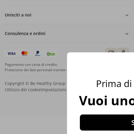
Unisciti a noi
Consulenza e ordini
Pagamento con carta di credito.
Protezione dei dati personali tramite crittografia SSL.
Prima di 
Copyright © Be Healthy Group d.o.o. 2012 - 2026
Utilizzo dei cookie
Impostazioni dei cookie
Mappa del sito
Vuoi uno
S