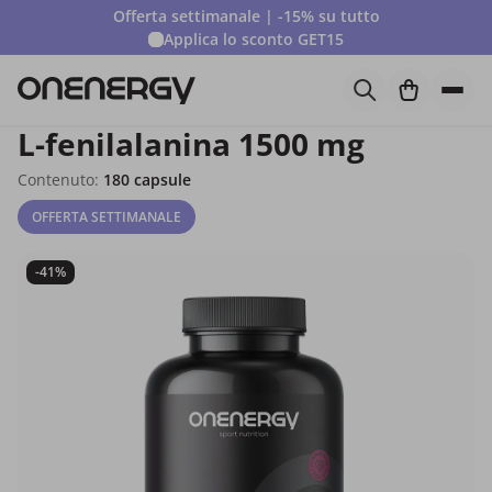
Offerta settimanale | -15% su tutto
Applica lo sconto
GET15
L-fenilalanina 1500 mg
Contenuto:
180 capsule
OFFERTA SETTIMANALE
-41%