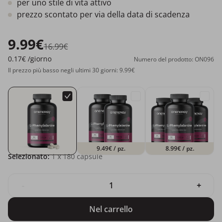
per uno stile di vita attivo
prezzo scontato per via della data di scadenza
9.99€
16.99€
0.17€
/giorno
Numero del prodotto: ON096
Il prezzo più basso negli ultimi 30 giorni: 9.99€
9.49€
/ pz.
8.99€
/ pz.
Selezionato:
1
x 180 capsule
-
+
Nel carrello