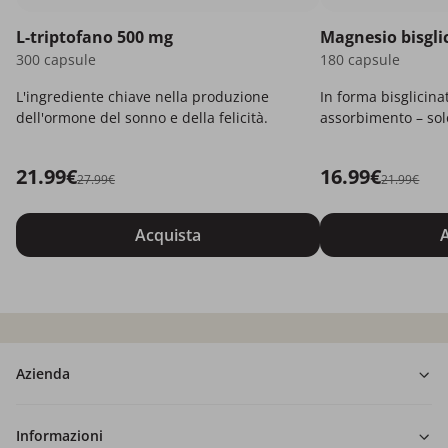
L-triptofano 500 mg
Magnesio bisgli
300 capsule
180 capsule
L'ingrediente chiave nella produzione
In forma bisglicina
dell'ormone del sonno e della felicità.
assorbimento – solo
21.99€
16.99€
27.99€
21.99€
Acquista
A
Azienda
Informazioni