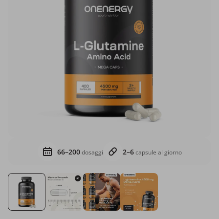
66–200
2–6
dosaggi
capsule al giorno