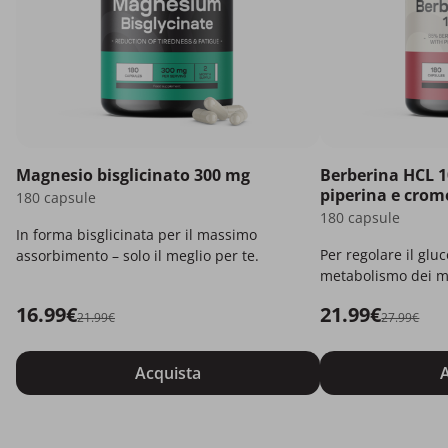
Magnesio bisglicinato 300 mg
Berberina HCL 1
piperina e crom
180 capsule
180 capsule
In forma bisglicinata per il massimo
Per regolare il gluc
assorbimento – solo il meglio per te.
metabolismo dei m
16.99€
21.99€
21.99€
27.99€
Acquista
A