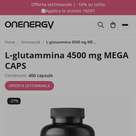
Offerta settimanale | -16% su tutto
Applica lo sconto
16OFF
Home
Aminoacidi
L-glutammina 4500 mg MEGA CAPS
L-glutammina 4500 mg MEGA
CAPS
Contenuto:
400 capsule
OFFERTA SETTIMANALE
-27%