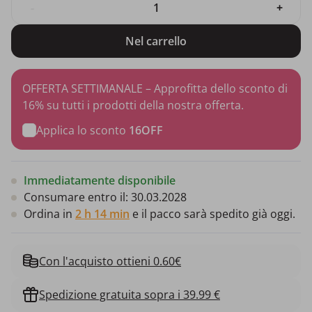
-
+
Nel carrello
OFFERTA SETTIMANALE – Approfitta dello sconto di
16% su tutti i prodotti della nostra offerta.
Applica lo sconto
16OFF
Immediatamente disponibile
Consumare entro il:
30.03.2028
Ordina in
2 h 14 min
e il pacco sarà spedito già oggi.
Con l'acquisto ottieni 0.60€
Spedizione gratuita sopra i 39.99 €