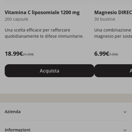
Vitamina C liposomiale 1200 mg
Magnesio DIREC
200 capsule
30 bustine
Una scelta efficace per rafforzare
Una combinazione e
quotidianamente le difese immunitarie.
magnesio per soste
più energia.
18.99€
6.99€
21.99€
7.99€
Acquista
A
Azienda
Informazioni