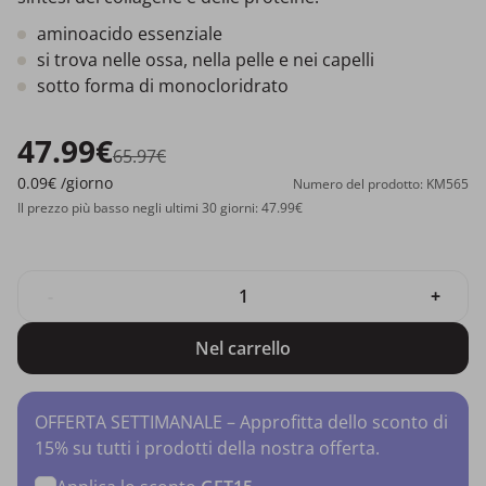
aminoacido essenziale
si trova nelle ossa, nella pelle e nei capelli
sotto forma di monocloridrato
47.99€
65.97€
0.09€
/giorno
Numero del prodotto: KM565
Il prezzo più basso negli ultimi 30 giorni: 47.99€
-
+
Nel carrello
OFFERTA SETTIMANALE – Approfitta dello sconto di
15% su tutti i prodotti della nostra offerta.