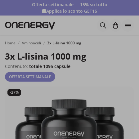
Offerta settimanale | -15% su tutto
Applica lo sconto
GET15
Home
Aminoacidi
3x L-lisina 1000 mg
3x L-lisina 1000 mg
Contenuto:
totale 1095 capsule
OFFERTA SETTIMANALE
-27%