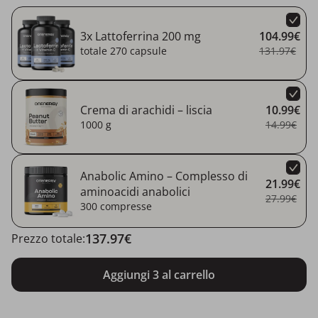
3x Lattoferrina 200 mg
104.99€
totale 270 capsule
131.97€
Crema di arachidi – liscia
10.99€
1000 g
14.99€
Anabolic Amino – Complesso di
21.99€
aminoacidi anabolici
27.99€
300 compresse
137.97€
Prezzo totale:
Aggiungi 3 al carrello