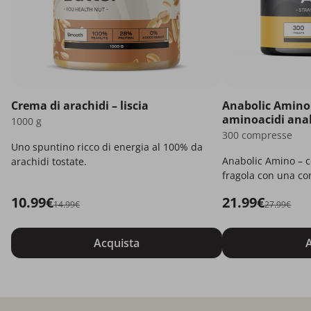
Crema di arachidi – liscia
Anabolic Amino
aminoacidi anab
1000 g
300 compresse
Uno spuntino ricco di energia al 100% da
Anabolic Amino – 
arachidi tostate.
fragola con una c
aminoacidi anaboli
10.99€
21.99€
14.99€
27.99€
Acquista
A