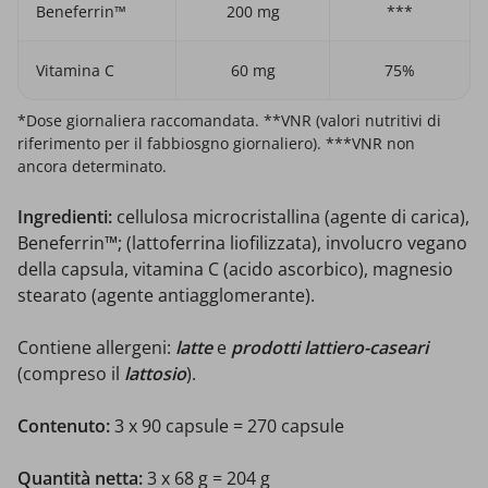
Beneferrin™
200 mg
***
Vitamina C
60 mg
75%
*Dose giornaliera raccomandata. **VNR (valori nutritivi di
riferimento per il fabbiosgno giornaliero). ***VNR non
ancora determinato.
Ingredienti:
cellulosa microcristallina (agente di carica),
Beneferrin™; (lattoferrina liofilizzata), involucro vegano
della capsula, vitamina C (acido ascorbico), magnesio
stearato (agente antiagglomerante).
Contiene allergeni:
latte
e
prodotti lattiero-caseari
(compreso il
lattosio
).
Contenuto:
3 x 90 capsule = 270 capsule
Quantità netta:
3 x
68 g = 204 g