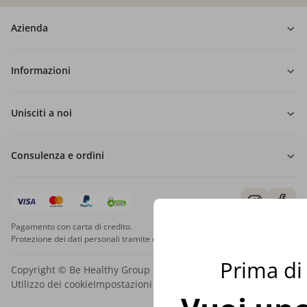
Azienda
Informazioni
Unisciti a noi
Consulenza e ordini
Pagamento con carta di credito.
Protezione dei dati personali tramite crittografia SSL.
Prima di 
Copyright © Be Healthy Group d.o.o. 2012 - 2026
Utilizzo dei cookie
Impostazioni dei cookie
Mappa del sito