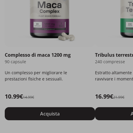
Complesso di maca 1200 mg
Tribulus terrestr
90 capsule
240 compresse
Un complesso per migliorare le
Estratto altamente
prestazioni fisiche e sessuali.
ravvivare i momenti
10.99€
16.99€
14.99€
21.99€
Acquista
A