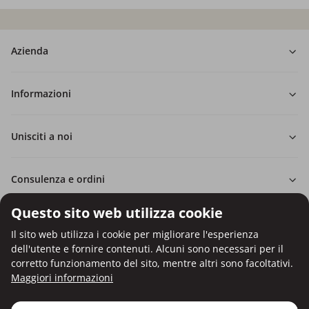
Azienda
Informazioni
Unisciti a noi
Consulenza e ordini
Questo sito web utilizza cookie
Il sito web utilizza i cookie per migliorare l'esperienza
dell'utente e fornire contenuti. Alcuni sono necessari per il
Pagamento con carta di credito.
corretto funzionamento del sito, mentre altri sono facoltativi.
Protezione dei dati personali tramite crittografia SSL.
Maggiori informazioni
Copyright © Be Healthy Group d.o.o. 2012 - 2026
Utilizzo dei cookie
Impostazioni dei cookie
Mappa del sito