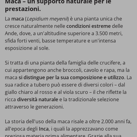
Maca – un supporto naturale per le
prestazioni.
La
m
aca
(
Lepidium meyenii
) è una pianta unica che
cresce naturalmente nelle
condizioni estreme
delle
Ande, dove, a un'altitudine superiore a 3.500 metri,
sfida forti venti, basse temperature e un'intensa
esposizione al sole.
Si tratta di una pianta della famiglia delle crucifere, a
cui appartengono anche broccoli, cavolo e rapa, ma la
maca
si distingue per la sua
composizione e utilizzo
. La
sua radice a tubero può essere di diversi colori – dal
giallo chiaro al rosso e al viola scuro – il che riflette la
ricca
diversità naturale
e la tradizionale selezione
attraverso le generazioni.
La storia dell'uso della maca risale a oltre 2.000 anni fa,
all'epoca degli
Inca
, i quali la apprezzavano come
preziosa materia prima alimentare. Grazie alla sua