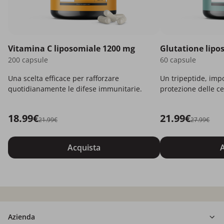
Vitamina C liposomiale 1200 mg
Glutatione lipo
200 capsule
60 capsule
Una scelta efficace per rafforzare
Un tripeptide, imp
quotidianamente le difese immunitarie.
protezione delle ce
18.99€
21.99€
21.99€
27.99€
Acquista
A
Azienda