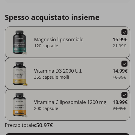
Spesso acquistato insieme
Magnesio liposomiale
16.99€
120 capsule
21.99€
Vitamina D3 2000 U.I.
14.99€
365 capsule molli
18.99€
Vitamina C liposomiale 1200 mg
18.99€
200 capsule
21.99€
50.97€
Prezzo totale: