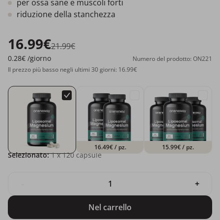
per ossa sane e muscoli forti
riduzione della stanchezza
16.99€
21.99€
0.28€
/giorno
Numero del prodotto: ON221
Il prezzo più basso negli ultimi 30 giorni: 16.99€
16.49€
/ pz.
15.99€
/ pz.
Selezionato:
1
x 120 capsule
-
+
Nel carrello