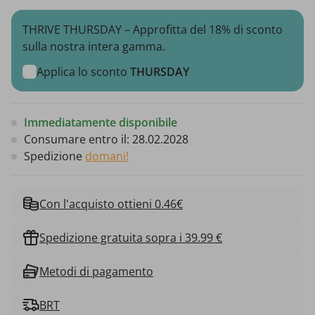
THRIVE THURSDAY – Approfitta del 18% di sconto
sulla nostra intera gamma.
Applica lo sconto
THURSDAY
Immediatamente disponibile
Consumare entro il:
28.02.2028
Spedizione
domani!
Con l'acquisto ottieni 0.46€
Spedizione gratuita sopra i 39.99 €
Metodi di pagamento
BRT