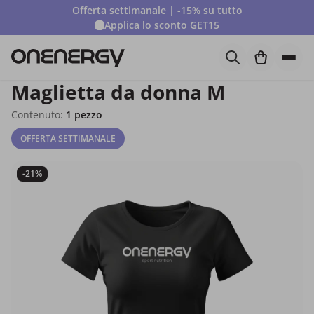
Offerta settimanale | -15% su tutto
Applica lo sconto
GET15
Maglietta da donna M
Contenuto:
1 pezzo
OFFERTA SETTIMANALE
-21%