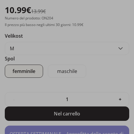
10.99€
13.99€
Numero del prodotto: ON204
Il prezzo più basso negli ultimi 30 giorni: 10.99€
Velikost
M
Spol
femminile
maschile
-
+
Nel carrello
OFFERTA SETTIMANALE – Approfitta dello sconto di