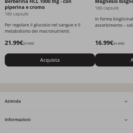
Berberina HCL 1000 mg - con
Magnesio bisgli
piperina e cromo
180 capsule
180 capsule
In forma bisglicina
Per regolare il glucosio nel sangue e il
assorbimento – solo
metabolismo dei macronutrienti.
21.99€
16.99€
27.99€
21.99€
Acquista
A
Azienda
Informazioni