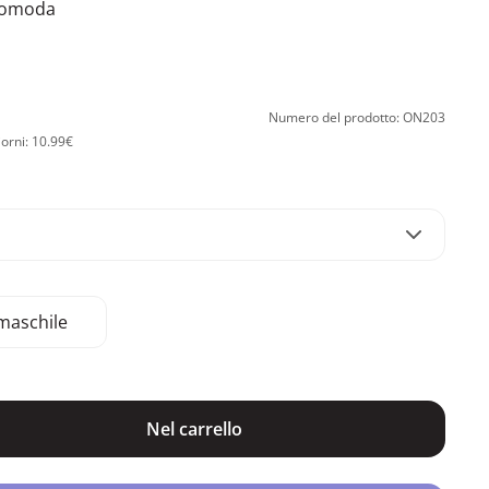
 comoda
Numero del prodotto: ON203
iorni: 10.99€
maschile
Nel carrello