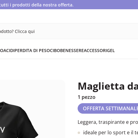
ti i prodotti della nostra offerta.
dotto? Clicca qui
OACIDI
PERDITA DI PESO
CIBO
BENESSERE
ACCESSORI
GEL
Maglietta d
1 pezzo
OFFERTA SETTIMANAL
Leggera, traspirante e pro
ideale per lo sport e il