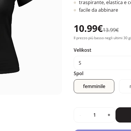
traspirante, elastica e
facile da abbinare
10.99€
13.99€
Il prezzo più basso negli ultimi 30 g
Velikost
S
Spol
femminile
-
+