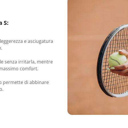
 S:
 leggerezza e asciugatura
e.
le senza irritarla, mentre
l massimo comfort.
to permette di abbinare
o.