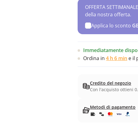
OFFERTA SETTIMANALE – 
della nostra offerta.
Applica lo sconto
G
Immediatamente dispon
Ordina in
4 h 6 min
e il
Credito del negozio
Con l'acquisto ottieni 0
Metodi di pagamento