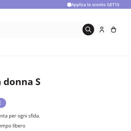
Applica lo sconto
GET15
a donna S
E
nta per ogni sfida.
 tempo libero