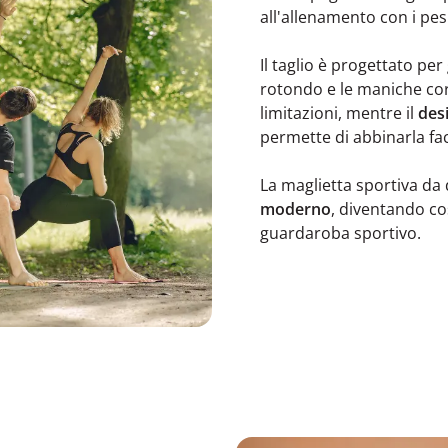
all'allenamento con i pesi
Il taglio è progettato pe
rotondo e le maniche cor
limitazioni, mentre il
des
permette di abbinarla faci
La maglietta sportiva d
moderno
, diventando co
guardaroba sportivo.