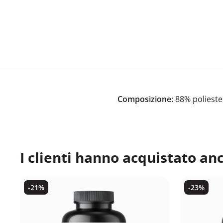
Composizione:
88% poliester
I clienti hanno acquistato an
-21%
-23%