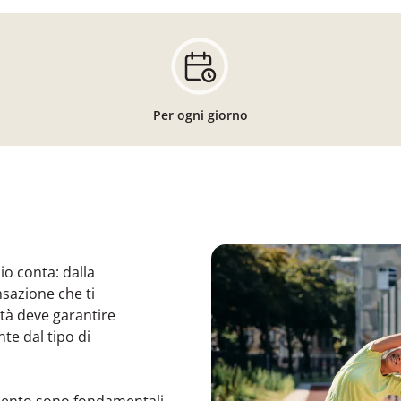
Per ogni giorno
io conta: dalla
nsazione che ti
ità deve garantire
te dal tipo di
mento sono fondamentali