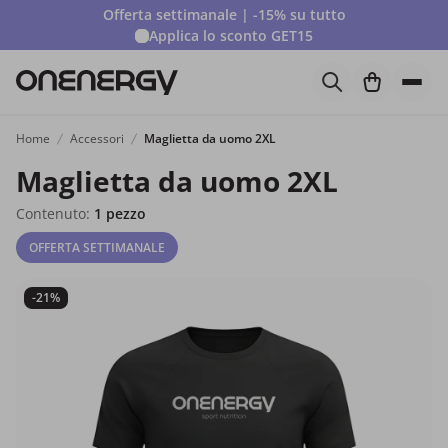
Offerta settimanale | -15% su tutto
Applica lo sconto
GET15
Home
Accessori
Maglietta da uomo 2XL
Maglietta da uomo 2XL
Contenuto:
1 pezzo
OFFERTA SETTIMANALE
-21%