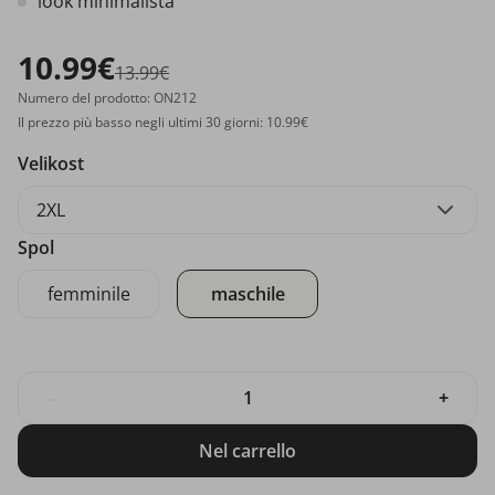
look minimalista
10.99€
13.99€
Numero del prodotto: ON212
Il prezzo più basso negli ultimi 30 giorni: 10.99€
Velikost
2XL
Spol
femminile
maschile
-
+
Nel carrello