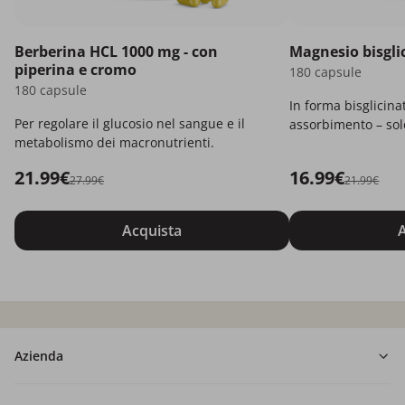
Berberina HCL 1000 mg - con
Magnesio bisgli
piperina e cromo
180 capsule
180 capsule
In forma bisglicina
Per regolare il glucosio nel sangue e il
assorbimento – solo
metabolismo dei macronutrienti.
21.99€
16.99€
27.99€
21.99€
Acquista
A
Azienda