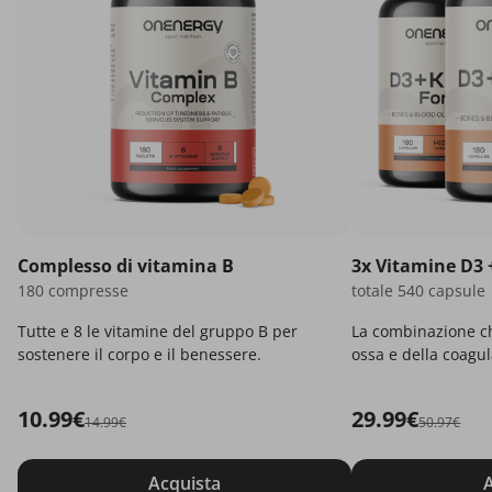
Complesso di vitamina B
3x Vitamine D3 
180 compresse
totale 540 capsule
Tutte e 8 le vitamine del gruppo B per
La combinazione ch
sostenere il corpo e il benessere.
ossa e della coagu
10.99€
29.99€
14.99€
50.97€
Acquista
A