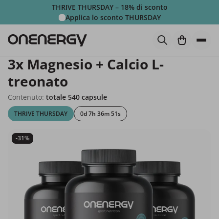
THRIVE THURSDAY – 18% di sconto
Applica lo sconto
THURSDAY
3x Magnesio + Calcio L-
treonato
Contenuto:
totale 540 capsule
THRIVE THURSDAY
0d 7h 36m 49s
-31%