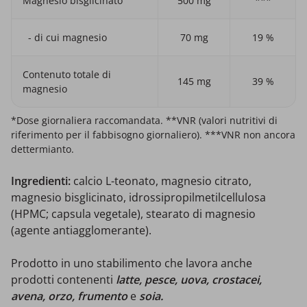
Magnesio bisglicinato
500 mg
***
- di cui magnesio
70 mg
19 %
Contenuto totale di
145 mg
39 %
magnesio
*Dose giornaliera raccomandata. **VNR (valori nutritivi di
riferimento per il fabbisogno giornaliero). ***VNR non ancora
dettermianto.
Ingredienti:
calcio L-teonato, magnesio citrato,
magnesio bisglicinato, idrossipropilmetilcellulosa
(HPMC; capsula vegetale), stearato di magnesio
(agente antiagglomerante).
Prodotto in uno stabilimento che lavora anche
prodotti contenenti
latte, pesce, uova, crostacei,
avena, orzo, frumento
e
soia.