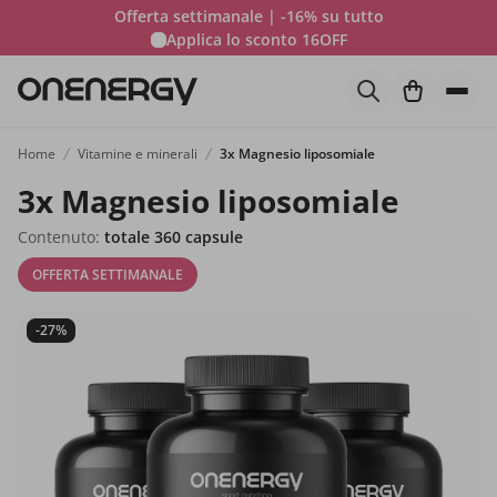
Offerta settimanale | -16% su tutto
Applica lo sconto
16OFF
Home
Vitamine e minerali
3x Magnesio liposomiale
3x Magnesio liposomiale
Contenuto:
totale 360 capsule
OFFERTA SETTIMANALE
-27%