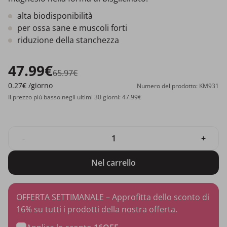
alta biodisponibilità
per ossa sane e muscoli forti
riduzione della stanchezza
47.99€
65.97€
0.27€
/giorno
Numero del prodotto: KM931
Il prezzo più basso negli ultimi 30 giorni: 47.99€
-
+
Nel carrello
OFFERTA SETTIMANALE – Approfitta dello sconto di
16% su tutti i prodotti della nostra offerta.