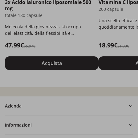
3x Acido ialuronico liposomiale 500
Vitamina C lipo
mg
200 capsule
totale 180 capsule
Una scelta efficace
Molecola della giovinezza - si occupa
quotidianamente le
dell'elasticità, della flessibilità e
dell'idratazione.
47.99€
18.99€
65.97€
21.99€
Acquista
A
Azienda
Informazioni