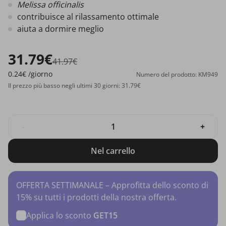
Melissa officinalis
contribuisce al rilassamento ottimale
aiuta a dormire meglio
31.79€
41.97€
0.24€
/giorno
Numero del prodotto: KM949
Il prezzo più basso negli ultimi 30 giorni: 31.79€
-
+
Nel carrello
OFFERTA SETTIMANALE – Approfitta dello sconto di
15% su tutti i prodotti della nostra offerta.
Applica lo sconto
GET15