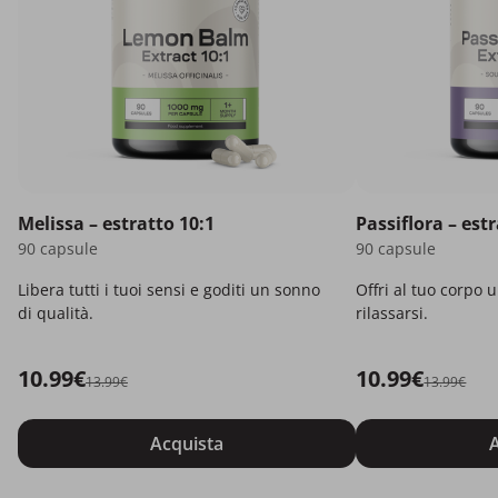
Melissa – estratto 10:1
Passiflora – est
90 capsule
90 capsule
Libera tutti i tuoi sensi e goditi un sonno
Offri al tuo corpo 
di qualità.
rilassarsi.
10.99€
10.99€
13.99€
13.99€
Acquista
A