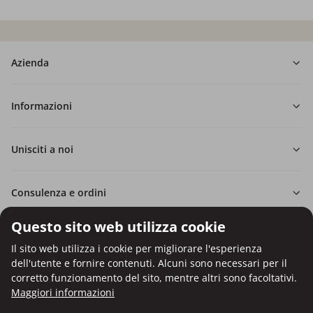
Azienda
Informazioni
Unisciti a noi
Consulenza e ordini
Questo sito web utilizza cookie
Il sito web utilizza i cookie per migliorare l'esperienza
dell'utente e fornire contenuti. Alcuni sono necessari per il
Pagamento con carta di credito.
corretto funzionamento del sito, mentre altri sono facoltativi.
Protezione dei dati personali tramite crittografia SSL.
Maggiori informazioni
Copyright © Be Healthy Group d.o.o. 2012 - 2026