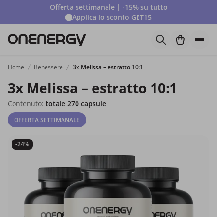
Offerta settimanale | -15% su tutto
Applica lo sconto
GET15
Home
Benessere
3x Melissa – estratto 10:1
3x Melissa – estratto 10:1
Contenuto:
totale 270 capsule
OFFERTA SETTIMANALE
-24%