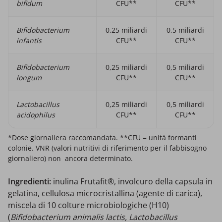
bifidum
CFU**
CFU**
Bifidobacterium
0,25 miliardi
0,5 miliardi
infantis
CFU**
CFU**
Bifidobacterium
0,25 miliardi
0,5 miliardi
longum
CFU**
CFU**
Lactobacillus
0,25 miliardi
0,5 miliardi
acidophilus
CFU**
CFU**
*Dose giornaliera raccomandata. **CFU = unità formanti
colonie. VNR (valori nutritivi di riferimento per il fabbisogno
giornaliero) non ancora determinato.
Ingredienti:
inulina Frutafit®, involcuro della capsula in
gelatina, cellulosa microcristallina (agente di carica),
miscela di 10 colture microbiologiche (H10)
(
Bifidobacterium animalis lactis, Lactobacillus