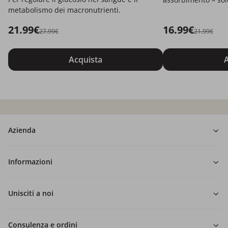
metabolismo dei macronutrienti.
21.99€
16.99€
27.99€
21.99€
Acquista
A
Azienda
Informazioni
Unisciti a noi
Consulenza e ordini