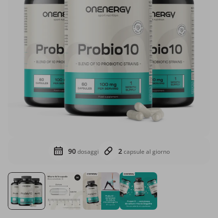
90
2
dosaggi
capsule al giorno