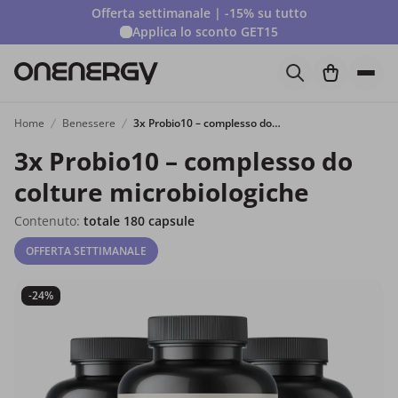
Offerta settimanale | -15% su tutto
Applica lo sconto
GET15
Home
Benessere
3x Probio10 – complesso do colture microbiologiche
3x Probio10 – complesso do
colture microbiologiche
Contenuto:
totale 180 capsule
OFFERTA SETTIMANALE
-24%