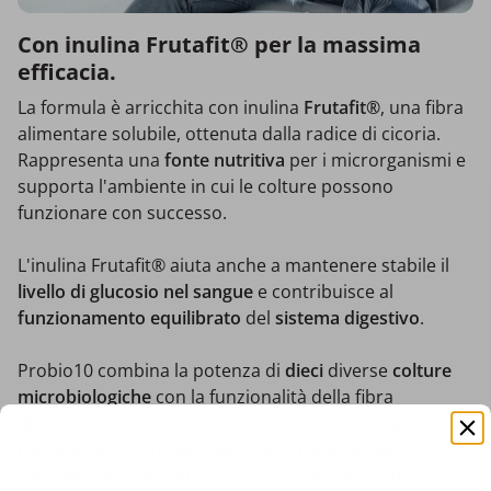
Con inulina Frutafit® per la massima
efficacia.
La formula è arricchita con inulina
Frutafit®
,
una fibra
alimentare solubile, ottenuta dalla radice di cicoria.
Rappresenta una
fonte nutritiva
per i microrganismi e
supporta l'ambiente in cui le colture possono
funzionare con successo.
L'inulina Frutafit® aiuta anche a mantenere stabile il
livello di glucosio nel sangue
e contribuisce al
funzionamento equilibrato
del
sistema digestivo
.
Probio10 combina la potenza di
dieci
diverse
colture
microbiologiche
con la funzionalità della fibra
alimentare, offrendo un supporto completo alla
microflora
intestinale e allo stile di vita
moderno
.
L'integratore alimentare è progettato per un uso