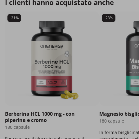
I clienti hanno acquistato anche
-21%
-23%
Berberina HCL 1000 mg - con
Magnesio bisgli
piperina e cromo
180 capsule
180 capsule
In forma bisglicina
Per regolare il glucosio nel sangue e il
assorbimento – solo