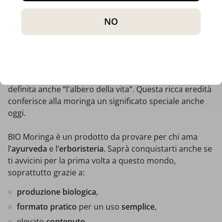
Scopri la forza della tradizione
NO
ayurvedica.
Nella tradizione ayurvedica, dove è apprezzata da
secoli, la moringa è tradizionalmente associata
all’
equilibrio
e alla
vitalità
. Grazie alla sua
ricca composizione
e alla sua
versatilità
, viene spesso
definita anche “l'albero della vita”. Questa ricca eredità
conferisce alla moringa un significato speciale anche
oggi.
BIO Moringa è un prodotto da provare per chi ama
l’
ayurveda
e l’
erboristeria
. Saprà conquistarti anche se
ti avvicini per la prima volta a questo mondo,
soprattutto grazie a:
produzione biologica
,
formato pratico
per un uso
semplice
,
elevato
contenuto
.