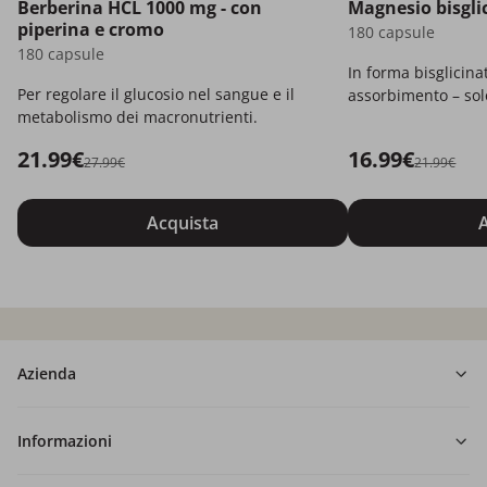
Berberina HCL 1000 mg - con
Magnesio bisgli
piperina e cromo
180 capsule
180 capsule
In forma bisglicina
Per regolare il glucosio nel sangue e il
assorbimento – solo
metabolismo dei macronutrienti.
21.99€
16.99€
27.99€
21.99€
Acquista
A
Azienda
Informazioni