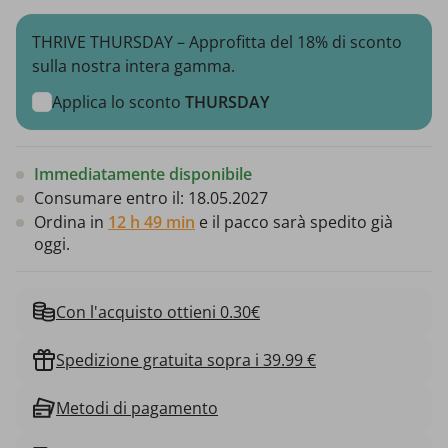
THRIVE THURSDAY – Approfitta del 18% di sconto
sulla nostra intera gamma.
Applica lo sconto
THURSDAY
Immediatamente disponibile
Consumare entro il:
18.05.2027
Ordina in
12 h 49 min
e il pacco sarà spedito già
oggi.
Con l'acquisto ottieni 0.30€
Spedizione gratuita sopra i 39.99 €
Metodi di pagamento