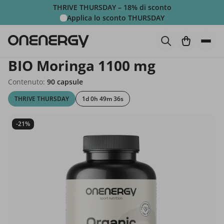
THRIVE THURSDAY – 18% di sconto
Applica lo sconto
THURSDAY
BIO Moringa 1100 mg
Contenuto:
90 capsule
THRIVE THURSDAY
1d 0h 49m 36s
-21%