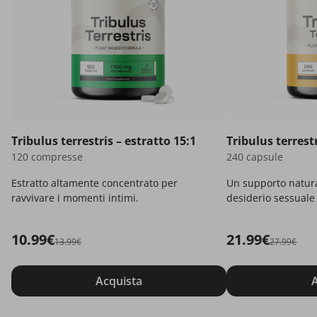
Tribulus terrestris – estratto 15:1
Tribulus terrest
120 compresse
240 capsule
Estratto altamente concentrato per
Un supporto natura
ravvivare i momenti intimi.
desiderio sessuale 
intimi.
10.99€
21.99€
13.99€
27.99€
Acquista
A