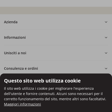
Azienda
Informazioni
Unisciti a noi
Consulenza e ordini
Questo sito web utilizza cookie
Il sito web utilizza i cookie per migliorare l'esperienza
dell'utente e fornire contenuti. Alcuni sono necessari per il
Pagamento con carta di credito.
corretto funzionamento del sito, mentre altri sono facoltativi.
Protezione dei dati personali tramite crittografia SSL.
Maggiori informazioni
Copyright © Be Healthy Group d.o.o. 2012 - 2026