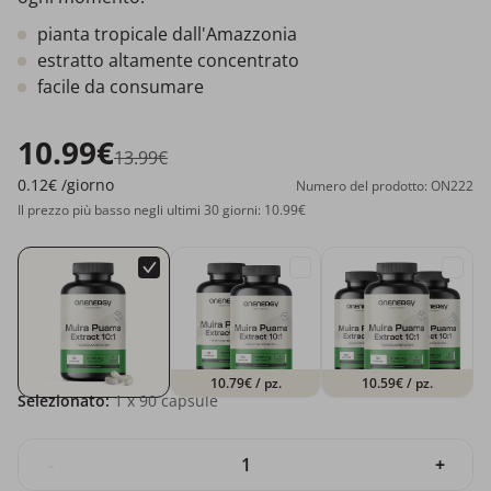
pianta tropicale dall'Amazzonia
estratto altamente concentrato
facile da consumare
10.99€
13.99€
0.12€
/giorno
Numero del prodotto: ON222
Il prezzo più basso negli ultimi 30 giorni: 10.99€
10.79€
/ pz.
10.59€
/ pz.
Selezionato:
1
x 90 capsule
-
+