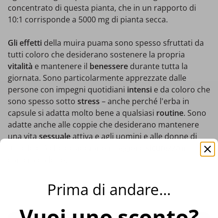
concentrato di questa pianta, che in un rapporto di
10:1 corrisponde a 5000 mg di pianta secca.
Gli effetti
della muira puama sono spesso sfruttati da
tutti coloro che desiderano sostenere la propria
vitalità
e mantenere il
benessere
durante tutta la
giornata. Sono particolarmente apprezzate dalle
persone con impegni quotidiani
intensi
e da coloro che
sono spesso sotto
stress
– anche perché l'erba in
capsule si adatta molto bene a qualsiasi
routine
. Sono
adatte anche alle coppie che desiderano mantenere
una vita
sessuale
attiva e agli uomini e alle donne di
tutte le età che desiderano maggiore
sicurezza
in
camera da letto.
Prima di andare...
Vuoi uno sconto?