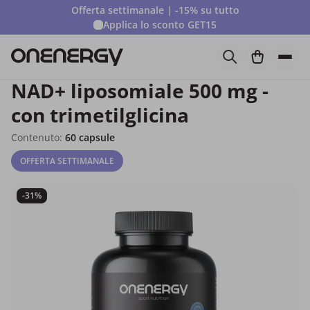
Offerta settimanale | -15% su tutto
Applica lo sconto
GET15
NAD+ liposomiale 500 mg -
con trimetilglicina
Contenuto:
60 capsule
OFFERTA SETTIMANALE
-31%