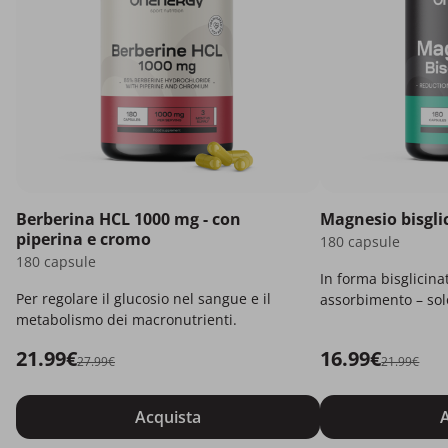
Berberina HCL 1000 mg - con
Magnesio bisgli
piperina e cromo
180 capsule
180 capsule
In forma bisglicina
Per regolare il glucosio nel sangue e il
assorbimento – solo
metabolismo dei macronutrienti.
21.99€
16.99€
27.99€
21.99€
Acquista
A