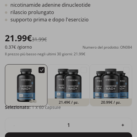
nicotinamide adenine dinucleotide
rilascio prolungato
supporto prima e dopo l'esercizio
21.99€
31.99€
0.37€
/giorno
Numero del prodotto: ON084
Il prezzo più basso negli ultimi 30 giorni: 21.99€
21.49€
/ pz.
20.99€
/ pz.
Selezionato:
1
x 60 capsule
-
+