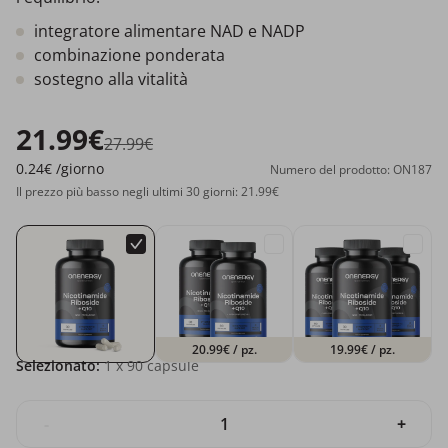
integratore alimentare NAD e NADP
combinazione ponderata
sostegno alla vitalità
21.99€
27.99€
0.24€
/giorno
Numero del prodotto: ON187
Il prezzo più basso negli ultimi 30 giorni: 21.99€
20.99€
/ pz.
19.99€
/ pz.
Selezionato:
1
x 90 capsule
-
+