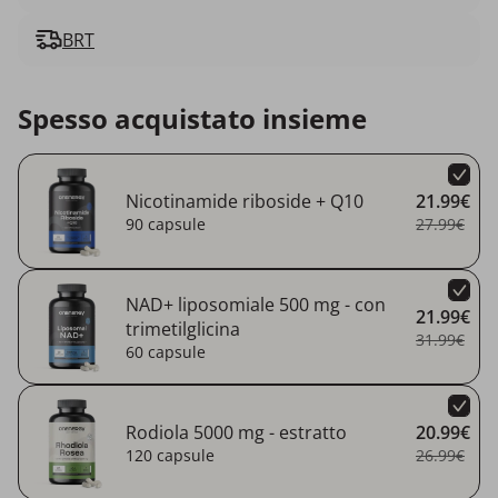
BRT
Spesso acquistato insieme
Nicotinamide riboside + Q10
21.99€
90 capsule
27.99€
NAD+ liposomiale 500 mg - con
21.99€
trimetilglicina
31.99€
60 capsule
Rodiola 5000 mg - estratto
20.99€
120 capsule
26.99€