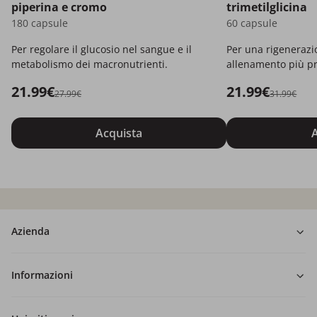
piperina e cromo
trimetilglicina
180 capsule
60 capsule
Per regolare il glucosio nel sangue e il
Per una rigenerazi
metabolismo dei macronutrienti.
allenamento più pr
21.99€
21.99€
27.99€
31.99€
Acquista
A
Azienda
Informazioni