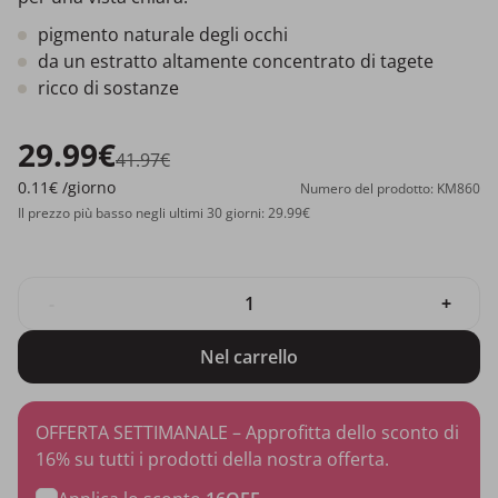
pigmento naturale degli occhi
da un estratto altamente concentrato di tagete
ricco di sostanze
29.99€
41.97€
0.11€
/giorno
Numero del prodotto: KM860
Il prezzo più basso negli ultimi 30 giorni: 29.99€
-
+
Nel carrello
OFFERTA SETTIMANALE – Approfitta dello sconto di
16% su tutti i prodotti della nostra offerta.