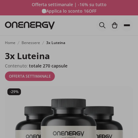
Offerta settimanale | -16% su tutto
Applica lo sconto
16OFF
Home
Benessere
3x Luteina
3x Luteina
Contenuto:
totale 270 capsule
OFFERTA SETTIMANALE
-29%