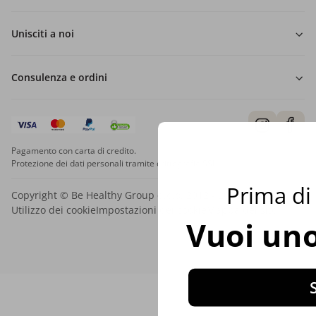
Unisciti a noi
Consulenza e ordini
Pagamento con carta di credito.
Protezione dei dati personali tramite crittografia SSL.
Prima di 
Copyright © Be Healthy Group d.o.o. 2012 - 2026
Utilizzo dei cookie
Impostazioni dei cookie
Mappa del sito
Vuoi uno
S