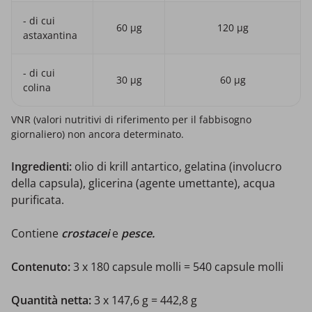
- di cui
60 µg
120 µg
astaxantina
- di cui
30 µg
60 µg
colina
VNR (valori nutritivi di riferimento per il fabbisogno
giornaliero) non ancora determinato.
Ingredienti:
olio di krill antartico, gelatina (involucro
della capsula), glicerina (agente umettante), acqua
purificata.
Contiene
crostacei
e
pesce.
Contenuto:
3 x 180 capsule molli = 540 capsule molli
Quantità netta:
3 x 147,6 g = 442,8 g