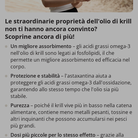
Le straordinarie proprietà dell'olio di krill
non ti hanno ancora convinto?
Scoprine ancora di più!
Un migliore assorbimento
– gli acidi grassi omega-3
nell'olio di krill sono legati ai fosfolipidi, il che
permette un migliore assorbimento ed efficacia nel
corpo.
Protezione e stabilità
– l'astaxantina aiuta a
proteggere gli acidi grassi omega-3 dall'ossidazione,
garantendo allo stesso tempo che l'olio sia più
stabile.
Purezza
– poiché il krill vive più in basso nella catena
alimentare, contiene meno metalli pesanti, tossine e
altri inquinanti che possono accumularsi nei pesci
più grandi.
Dosi più piccole per lo stesso effetto
– grazie alla