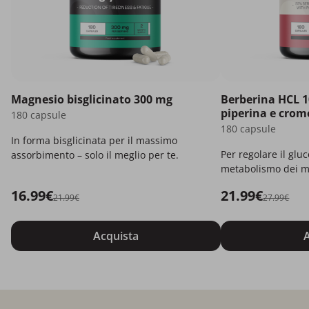
Magnesio bisglicinato 300 mg
Berberina HCL 1
piperina e crom
180 capsule
180 capsule
In forma bisglicinata per il massimo
Per regolare il gluc
assorbimento – solo il meglio per te.
metabolismo dei m
16.99€
21.99€
21.99€
27.99€
Acquista
A