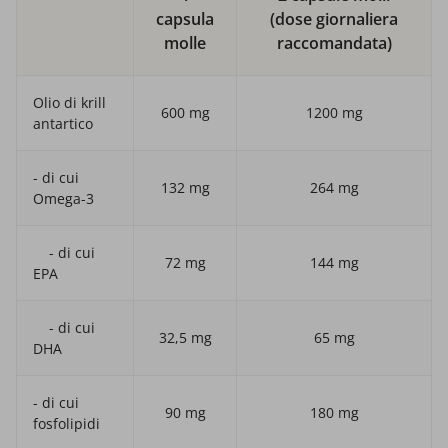
capsula
(dose giornaliera
molle
raccomandata)
Olio di krill
600 mg
1200 mg
antartico
- di cui
132 mg
264 mg
Omega-3
- di cui
72 mg
144 mg
EPA
- di cui
32,5 mg
65 mg
DHA
- di cui
90 mg
180 mg
fosfolipidi